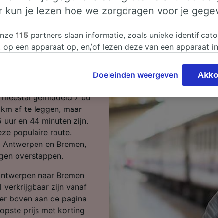
er kun je lezen hoe we zorgdragen voor je gege
Antwerpen
onze
115
partners slaan informatie, zoals unieke identificato
, op een apparaat op, en/of lezen deze van een apparaat i
sgegevens te verwerken. Je kunt je instellingen bevestigen
 Antwerpen naar Bremen?
n door hieronder te klikken. Daaronder valt ook je recht om
Doeleinden weergeven
Akko
 te maken in alle gevallen dat er voor de verwerking een 
chtvaardigd belangen wordt gemaakt. Je kunt deze instell
 meestal gemiddeld 7 uur
ent wijzigen op de pagina met onze privacyverklaring. De
km af te leggen, maar
worden aan onze partners doorgegeven en hebben geen in
5 uur en 44 minuten zijn.
segegevens. Je gegevens worden niet gebruikt voor tracki
ze populaire route.
hebt gevraagd om je niet te volgen.
en Antwerpen en Bremen,
gen overstappen.
onze partners verwerken gegevens voor de volgende doele
e geolocatiegegevens gebruiken. De apparaatkenmerken ac
 Antwerpen naar Bremen
ter identificatie. Informatie op een apparaat opslaan en/of
l verkrijgbaar zijn vanaf
 Gepersonaliseerde advertenties en content, advertentie- 
ner boven aan de pagina
metingen, doelgroepenonderzoek en ontwikkeling van dien
opste prijs met korting