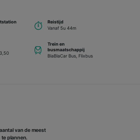
station
Reistijd
Vanaf 5u 44m
Trein en
busmaatschappij
93,50
BlaBlaCar Bus
,
Flixbus
aantal van de meest
s te plannen.