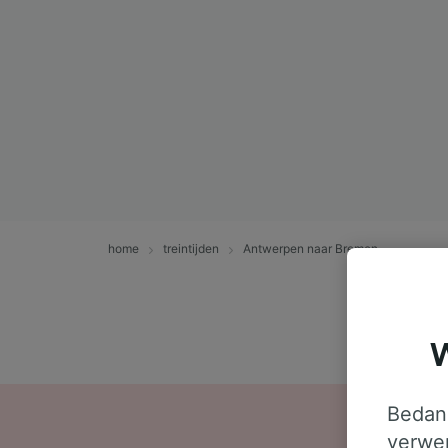
home
treintijden
Antwerpen naar Bremen
W
Bedank
verwer