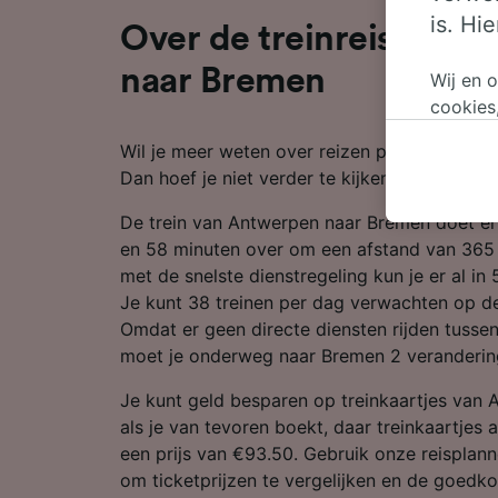
is. Hi
Over de treinreis van 
naar Bremen
Wij en 
cookies
persoon
Wil je meer weten over reizen per trein van
wijzige
Dan hoef je niet verder te kijken.
bezwaar
op gere
De trein van Antwerpen naar Bremen doet er
elk mom
en 58 minuten over om een afstand van 365 
keuzes 
met de snelste dienstregeling kun je er al in 
op brow
Je kunt 38 treinen per dag verwachten op de
je ons 
Omdat er geen directe diensten rijden tuss
moet je onderweg naar Bremen 2 veranderin
Wij en 
Preciez
Je kunt geld besparen op treinkaartjes van
scannen 
als je van tevoren boekt, daar treinkaartjes a
openen.
een prijs van €93.50. Gebruik onze reisplan
content
om ticketprijzen te vergelijken en de goedko