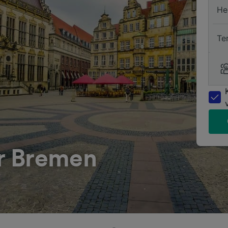
He
Te
r Bremen