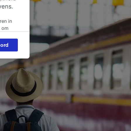
vens.
ren in
n om
 of
ord
beroep
ingen op
ze
vloed
ng als
inden:
tief
en
sten.