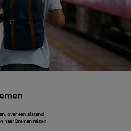
remen
en, over een afstand
en naar Bremen reizen