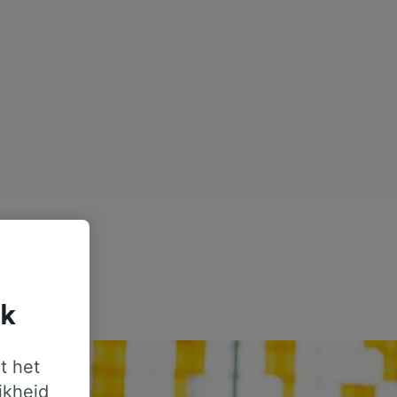
jk
t het
jkheid