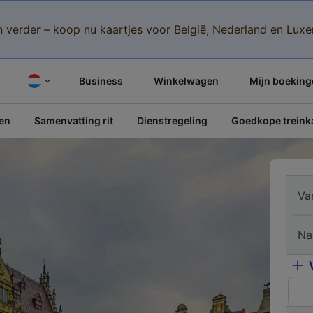
n verder – koop nu kaartjes voor België, Nederland en Lu
Business
Winkelwagen
Mijn boeking
pen
Samenvatting rit
Dienstregeling
Goedkope treinka
Va
Na