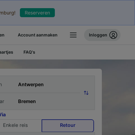
xemburg!
Reserveren
en
Account aanmaken
Inloggen
artjes
FAQ's
n
ar
Via
Enkele reis
Retour