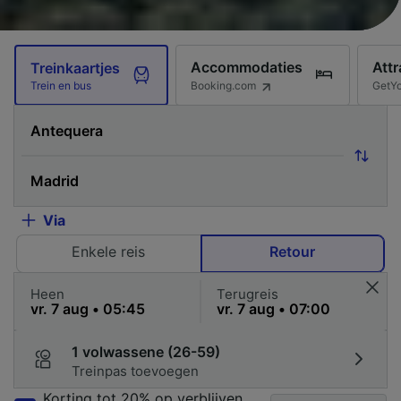
Accommodaties
Attr
Treinkaartjes
Booking.com
GetY
Trein en bus
Via
Enkele reis
Retour
Heen
Terugreis
1 volwassene (26-59)
Treinpas toevoegen
Korting tot 20% op verblijven