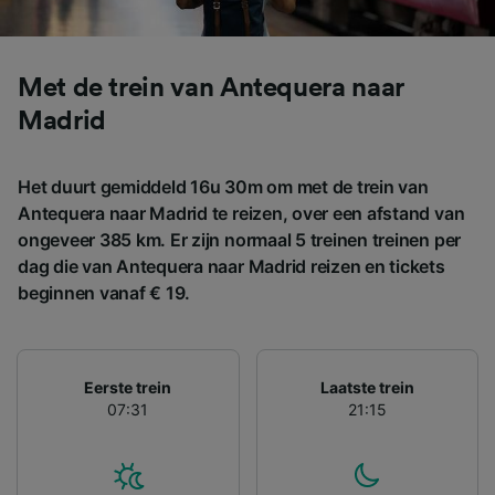
keuzes worden aan onze partners
doorgegeven en hebben geen invloed op
browsegegevens. Je gegevens worden niet
Met de trein van Antequera naar
gebruikt voor tracking als je ons hebt
Madrid
gevraagd om je niet te volgen.
Wij en onze partners verwerken gegevens
Het duurt gemiddeld 16u 30m om met de trein van
voor de volgende doeleinden:
Antequera naar Madrid te reizen, over een afstand van
Precieze geolocatiegegevens gebruiken. De
ongeveer 385 km. Er zijn normaal 5 treinen treinen per
apparaatkenmerken actief scannen ter
identificatie. Informatie op een apparaat
dag die van Antequera naar Madrid reizen en tickets
opslaan en/of openen. Gepersonaliseerde
beginnen vanaf € 19.
advertenties en content, advertentie- en
contentmetingen, doelgroepenonderzoek en
ontwikkeling van diensten.
Eerste trein
Laatste trein
Partnerlijst (derden)
07:31
21:15