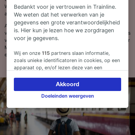
We laten altijd de goedkoopste prijzen eruit springen
Bedankt voor je vertrouwen in Trainline.
als je in onze reisplanner zoekt.
We weten dat het verwerken van je
gegevens een grote verantwoordelijkheid
Als je er klaar voor bent om te boeken, zoek dan
is. Hier kun je lezen hoe we zorgdragen
vandaag nog bij ons naar goedkope treinkaartjes. Lees
voor je gegevens.
verder voor meer informatie over de reis per trein naar
Madrid, zoals onze dienstregeling waarin je de eerste
Wij en onze
115
partners slaan informatie,
en laatste treinen kunt bekijken.
zoals unieke identificatoren in cookies, op een
apparaat op, en/of lezen deze van een
apparaat in om persoonsgegevens te
verwerken. Je kunt je instellingen bevestigen
Akkoord
of wijzigen door hieronder te klikken.
Doeleinden weergeven
Daaronder valt ook je recht om bezwaar te
maken in alle gevallen dat er voor de
verwerking een beroep op gerechtvaardigd
belangen wordt gemaakt. Je kunt deze
instellingen op elk moment wijzigen op de
pagina met onze privacyverklaring. Deze