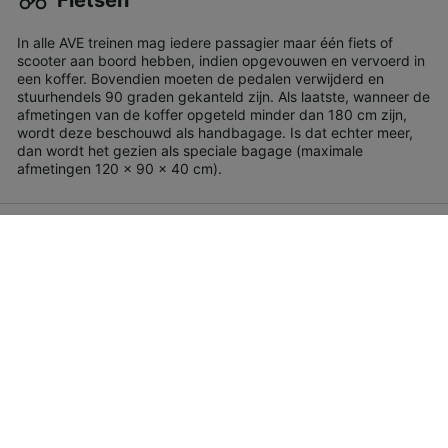
In alle AVE treinen mag iedere passagier maar één fiets of
scooter aan boord hebben, indien opgevouwen en vervoerd in
een koffer. Bovendien moeten de pedalen verwijderd en
stuurhendels 90 graden gekanteld zijn. Als laatste, wanneer de
afmetingen van de koffer opgeteld minder dan 180 cm zijn,
wordt deze beschouwd als handbagage. Is dat echter meer,
dan wordt het gezien als speciale bagage (maximale
afmetingen 120 x 90 x 40 cm).
Huisdieren
In de AVE mag u met een huisdier reizen als deze niet meer
dan 10 kg weegt en in een kooi of bench (60 x 35 x 35 cm)
reist. Uw huisdier dient een eigen huisdieren-ticket te hebben,
tenzij u reist met een Premium ticket, in welk geval het huisdier
ticket gratis is. Geleidehonden en hulphonden reizen gratis.
Speciale assistentie