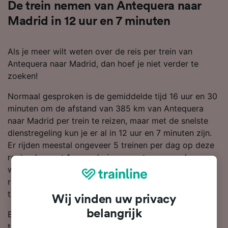
De trein nemen van Antequera naar
Madrid in 12 uur en 7 minuten
Als je meer wilt weten over de reis per trein van
Antequera naar Madrid, dan hoef je niet verder te
zoeken!
Normaal gesproken is de gemiddelde tijd 16 uur en 30
minuten om de afstand van 385 km van Antequera
naar Madrid per trein te reizen, maar met de snelste
dienstregeling kun je er al in 12 uur en 7 minuten zijn.
Er rijden meestal ongeveer 5 treinen per dag op deze
route. Je moet 1 verandering overstappen onderweg,
want er zijn geen directe treindiensten op deze lijn. Je
reist met Renfe of AVE, daar deze de grootste
treinmaatschappijen op deze route zijn.
Wij vinden uw privacy
belangrijk
Boek je treinkaartjes van Antequera naar Madrid van
tevoren, in plaats van op de dag zelf, al vanaf €19.00.