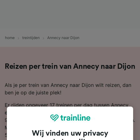
home
treintijden
Annecy naar Dijon
Reizen per trein van Annecy naar Dijon
Als je per trein van Annecy naar Dijon wilt reizen, dan
ben je op de juiste plek!
Er rijden ongeveer 17 treinen per dag tussen Annecy
en Dijon, met een de gemiddelde reistijd van 6 uur en
9 minuten om de hele afstand van 179 km af te leggen.
Met de snelste dienstregeling kun je er al in 3 uur en
Wij vinden uw privacy
58 minuten zijn, als je er zo snel mogelijk wilt komen.