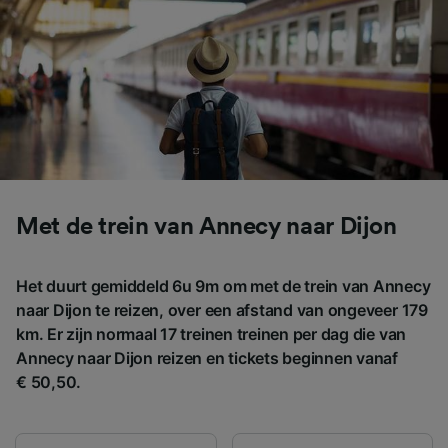
instellingen op elk moment wijzigen op de
pagina met onze privacyverklaring. Deze
keuzes worden aan onze partners
doorgegeven en hebben geen invloed op
browsegegevens. Je gegevens worden niet
gebruikt voor tracking als je ons hebt
gevraagd om je niet te volgen.
Wij en onze partners verwerken gegevens
voor de volgende doeleinden:
Met de trein van Annecy naar Dijon
Precieze geolocatiegegevens gebruiken. De
apparaatkenmerken actief scannen ter
identificatie. Informatie op een apparaat
Het duurt gemiddeld 6u 9m om met de trein van Annecy
opslaan en/of openen. Gepersonaliseerde
naar Dijon te reizen, over een afstand van ongeveer 179
advertenties en content, advertentie- en
contentmetingen, doelgroepenonderzoek en
km. Er zijn normaal 17 treinen treinen per dag die van
ontwikkeling van diensten.
Annecy naar Dijon reizen en tickets beginnen vanaf
€ 50,50.
Partnerlijst (derden)