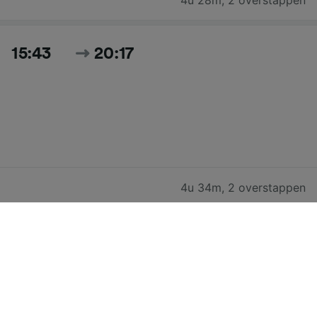
15:43
20:17
4u 34m
,
2 overstappen
Doorzoek alle tijden en prijzen voor vandaag