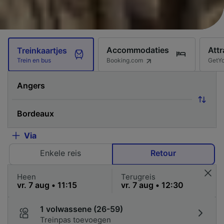
Accommodaties
Attr
Treinkaartjes
Booking.com
GetY
Trein en bus
Via
Enkele reis
Retour
Heen
Terugreis
1 volwassene (26-59)
Treinpas toevoegen