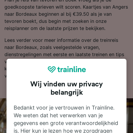
goedkoopste tarieven wilt scoren. Kaartjes van Angers
naar Bordeaux beginnen al bij €39.50 als je van
tevoren boekt, dus begin met zoeken in onze
reisplanner om de laatste prijzen te bekijken.
Lees verder voor meer informatie over de treinreis
naar Bordeaux, zoals veelgestelde vragen,
dienstregelingen met eerste en laatste treinen en tips
voor het boeken van goedkope treinkaartjes. Als je er
klaar voor bent om te boeken, zoek je kaartjes dan
vandaag nog bij ons naar goedkope treinkaartjes.
Wij vinden uw privacy
belangrijk
Bedankt voor je vertrouwen in Trainline.
We weten dat het verwerken van je
gegevens een grote verantwoordelijkheid
is. Hier kun je lezen hoe we zorgdragen