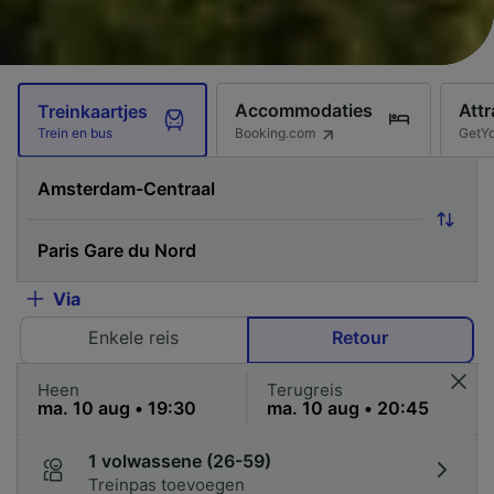
Accommodaties
Attr
Treinkaartjes
Booking.com
GetY
Trein en bus
Via
Enkele reis
Retour
Heen
Terugreis
1 volwassene (26-59)
Treinpas toevoegen