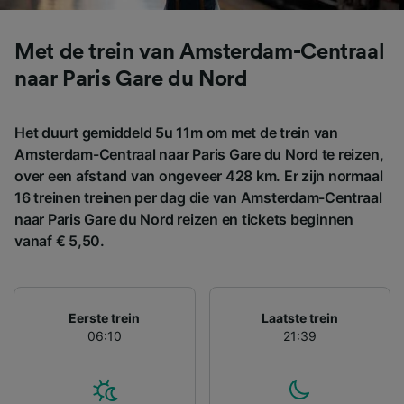
gevraagd om je niet te volgen.
Wij en onze partners verwerken gegevens
Met de trein van Amsterdam-Centraal
voor de volgende doeleinden:
naar Paris Gare du Nord
Precieze geolocatiegegevens gebruiken. De
apparaatkenmerken actief scannen ter
identificatie. Informatie op een apparaat
Het duurt gemiddeld 5u 11m om met de trein van
opslaan en/of openen. Gepersonaliseerde
advertenties en content, advertentie- en
Amsterdam-Centraal naar Paris Gare du Nord te reizen,
contentmetingen, doelgroepenonderzoek en
over een afstand van ongeveer 428 km. Er zijn normaal
ontwikkeling van diensten.
16 treinen treinen per dag die van Amsterdam-Centraal
naar Paris Gare du Nord reizen en tickets beginnen
Partnerlijst (derden)
vanaf € 5,50.
Eerste trein
Laatste trein
06:10
21:39