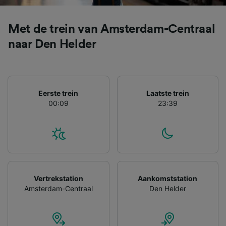
gevraagd om je niet te volgen.
Wij en onze partners verwerken gegevens
Met de trein van Amsterdam-Centraal
voor de volgende doeleinden:
naar Den Helder
Precieze geolocatiegegevens gebruiken. De
apparaatkenmerken actief scannen ter
identificatie. Informatie op een apparaat
opslaan en/of openen. Gepersonaliseerde
advertenties en content, advertentie- en
Eerste trein
Laatste trein
contentmetingen, doelgroepenonderzoek en
00:09
23:39
ontwikkeling van diensten.
Partnerlijst (derden)
Vertrekstation
Aankomststation
Amsterdam-Centraal
Den Helder