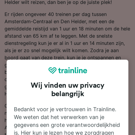
Helder wilt reizen, dan ben je op de juiste plek!
Er rijden ongeveer 40 treinen per dag tussen
Amsterdam-Centraal en Den Helder, met een de
gemiddelde reistijd van 1 uur en 18 minuten om de hele
afstand van 65 km af te leggen. Met de snelste
dienstregeling kun je er al in 1 uur en 14 minuten zijn,
als je er zo snel mogelijk wilt komen. Zodra je aan
boord gaat van deze trein, kun je je ontspannen en
genieten van de reis omdat er rechtstreekse diensten
beschikbaar zijn. NS is de grootste treinmaatschappij
op deze route, dus waarschijnlijk reis je met hen
Wij vinden uw privacy
gedurende je hele of een deel van je reis naar Den
belangrijk
Helder.
Gebruik onze reisplanner boven aan de pagina om
Bedankt voor je vertrouwen in Trainline.
naar goedkope kaartjes te zoeken en wij laten je zien
We weten dat het verwerken van je
hoeveel korting je krijgt op treinkaartjes van
gegevens een grote verantwoordelijkheid
Amsterdam-Centraal naar Den Helder als je van
is. Hier kun je lezen hoe we zorgdragen
tevoren boekt.