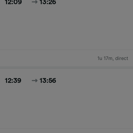
12:09
13:26
1u 17m
,
direct
12:39
13:56