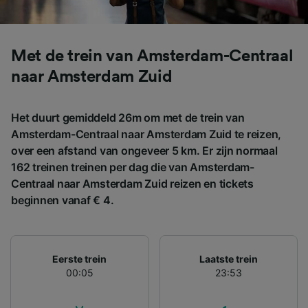
gevraagd om je niet te volgen.
Wij en onze partners verwerken gegevens
voor de volgende doeleinden:
Met de trein van Amsterdam-Centraal
Precieze geolocatiegegevens gebruiken. De
naar Amsterdam Zuid
apparaatkenmerken actief scannen ter
identificatie. Informatie op een apparaat
opslaan en/of openen. Gepersonaliseerde
advertenties en content, advertentie- en
Het duurt gemiddeld 26m om met de trein van
contentmetingen, doelgroepenonderzoek en
Amsterdam-Centraal naar Amsterdam Zuid te reizen,
ontwikkeling van diensten.
over een afstand van ongeveer 5 km. Er zijn normaal
162 treinen treinen per dag die van Amsterdam-
Partnerlijst (derden)
Centraal naar Amsterdam Zuid reizen en tickets
beginnen vanaf € 4.
Eerste trein
Laatste trein
00:05
23:53