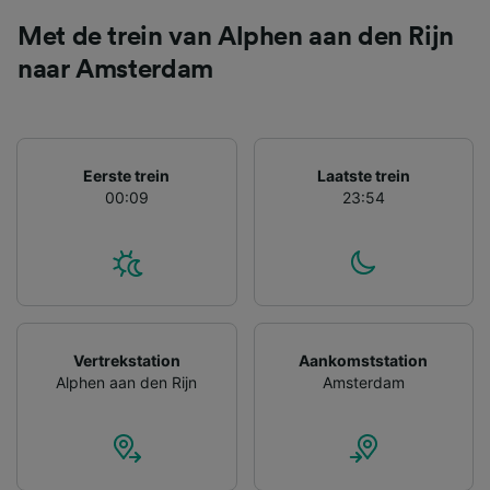
gevraagd om je niet te volgen.
Met de trein van Alphen aan den Rijn
Wij en onze partners verwerken gegevens
naar Amsterdam
voor de volgende doeleinden:
Precieze geolocatiegegevens gebruiken. De
apparaatkenmerken actief scannen ter
identificatie. Informatie op een apparaat
opslaan en/of openen. Gepersonaliseerde
Eerste trein
Laatste trein
advertenties en content, advertentie- en
00:09
23:54
contentmetingen, doelgroepenonderzoek en
ontwikkeling van diensten.
Partnerlijst (derden)
Vertrekstation
Aankomststation
Alphen aan den Rijn
Amsterdam