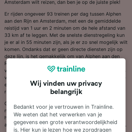
Amsterdam wilt reizen, dan ben je op de juiste plek!
Er rijden ongeveer 93 treinen per dag tussen Alphen
aan den Rijn en Amsterdam, met een de gemiddelde
reistijd van 1 uur en 2 minuten om de hele afstand van
33 km af te leggen. Met de snelste dienstregeling kun
je er al in 55 minuten zijn, als je er zo snel mogelijk wilt
komen. Ondanks dat er geen directe diensten zijn op
deze lijn, is het gemakkelijk om van Alphen aan den
Rijn naar Amsterdam te reizen, je hoeft slechts 1
verandering over te stappen. Zowel treinen van NS als
van SNCB rijden op deze route, en zij bieden moderne
Wij vinden uw privacy
en comfortabele diensten met standaard genoeg
belangrijk
ruimte voor bagage.
Gebruik onze reisplanner boven aan de pagina om
Bedankt voor je vertrouwen in Trainline.
naar goedkope kaartjes te zoeken en wij laten je zien
We weten dat het verwerken van je
hoeveel korting je krijgt op treinkaartjes van Alphen
gegevens een grote verantwoordelijkheid
aan den Rijn naar Amsterdam als je van tevoren boekt.
is. Hier kun je lezen hoe we zorgdragen