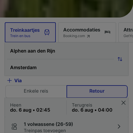
Accommodaties
Attr
Treinkaartjes
Booking.com
GetY
Trein en bus
Via
Enkele reis
Retour
Heen
Terugreis
1 volwassene (26-59)
Treinpas toevoegen