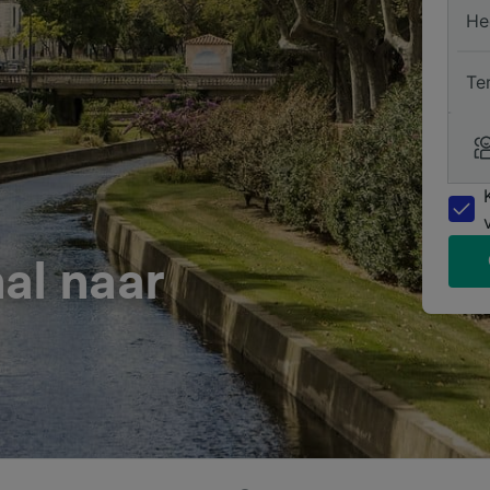
He
Te
al naar