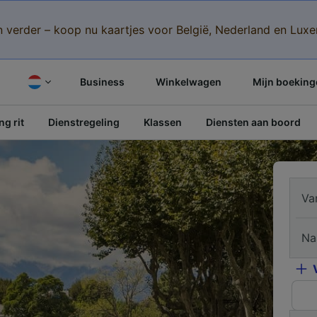
n verder – koop nu kaartjes voor België, Nederland en Lu
Business
Winkelwagen
Mijn boeking
g rit
Dienstregeling
Klassen
Diensten aan boord
Va
Na