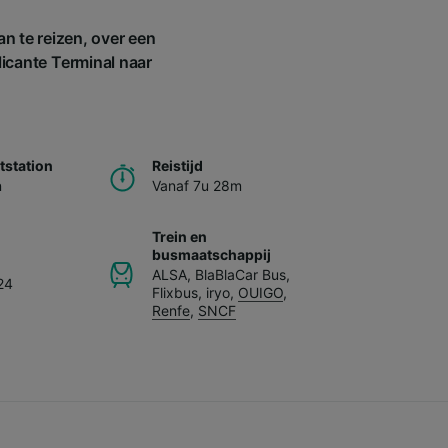
n te reizen, over een
licante Terminal naar
station
Reistijd
n
Vanaf 7u 28m
Trein en
busmaatschappij
ALSA
,
BlaBlaCar Bus
,
24
Flixbus
,
iryo
,
OUIGO
,
Renfe
,
SNCF