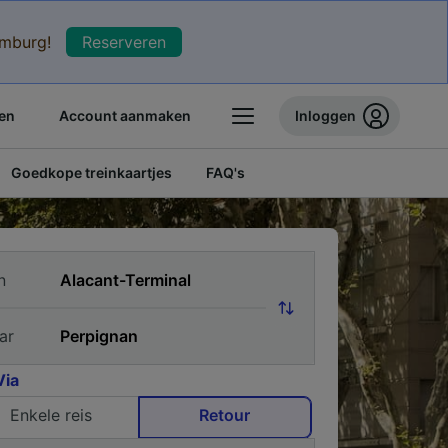
xemburg!
Reserveren
en
Account aanmaken
Inloggen
Goedkope treinkaartjes
FAQ's
n
ar
Via
Enkele reis
Retour