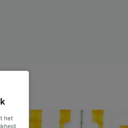
jk
t het
jkheid