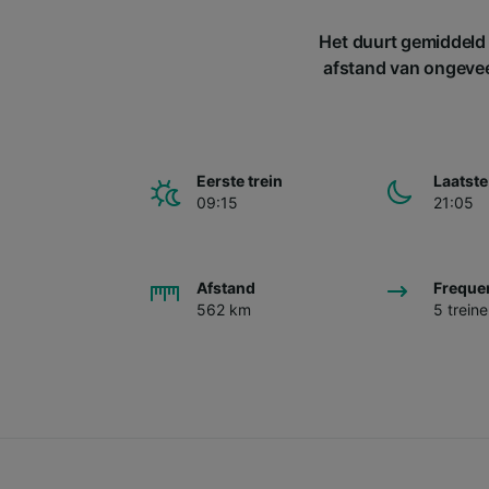
Het duurt gemiddeld 
afstand van ongeveer
Eerste trein
Laatste
09:15
21:05
Afstand
Freque
562 km
5 trein