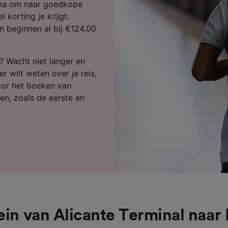
ijst (derden)
ina om naar goedkope
 korting je krijgt.
n beginnen al bij €124.00
n? Wacht niet langer en
r wilt weten over je reis,
voor het boeken van
en, zoals de eerste en
ein van Alicante Terminal naar