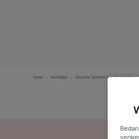
home
treintijden
Alicante Terminal naar Perpignan
W
Bedank
verwer