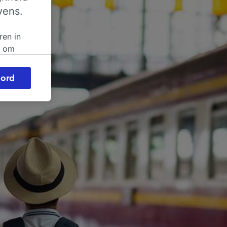
vens.
ren in
n om
 of
ord
beroep
ingen op
ze
vloed
ng als
inden:
tief
en
sten.