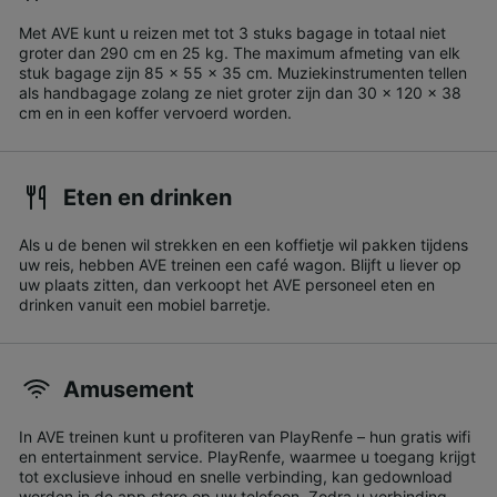
Met AVE kunt u reizen met tot 3 stuks bagage in totaal niet
groter dan 290 cm en 25 kg. The maximum afmeting van elk
stuk bagage zijn 85 x 55 x 35 cm. Muziekinstrumenten tellen
als handbagage zolang ze niet groter zijn dan 30 x 120 x 38
cm en in een koffer vervoerd worden.
Eten en drinken
Als u de benen wil strekken en een koffietje wil pakken tijdens
uw reis, hebben AVE treinen een café wagon. Blijft u liever op
uw plaats zitten, dan verkoopt het AVE personeel eten en
drinken vanuit een mobiel barretje.
Amusement
In AVE treinen kunt u profiteren van PlayRenfe – hun gratis wifi
en entertainment service. PlayRenfe, waarmee u toegang krijgt
tot exclusieve inhoud en snelle verbinding, kan gedownload
worden in de app store op uw telefoon. Zodra u verbinding