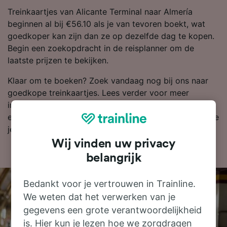
Treinkaartjes van Alicante Terminal naar Almería
beginnen al bij €56.10 als je van tevoren boekt, wat
goedkoper kan zijn dan ze op dezelfde dag te kopen.
Begin een zoekopdracht in de reisplanner om de
laatste prijzen te bekijken.
Klaar om te boeken? Zoek vandaag nog bij ons naar
goedkope treinkaartjes. Lees verder voor meer
informatie, zoals onze dienstregeling, waarin je de
eerste en laatste treinen kunt bekijken en tips over hoe
je goedkope treinkaartjes kunt vinden.
Wij vinden uw privacy
belangrijk
Bedankt voor je vertrouwen in Trainline.
We weten dat het verwerken van je
gegevens een grote verantwoordelijkheid
is. Hier kun je lezen hoe we zorgdragen