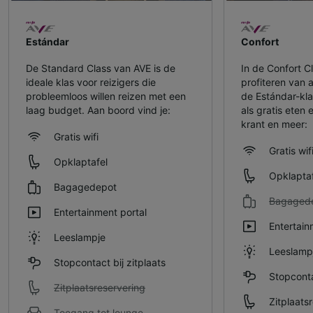
Estándar
Confort
De Standard Class van AVE is de
In de Confort C
ideale klas voor reizigers die
profiteren van 
probleemloos willen reizen met een
de Estándar-kla
laag budget. Aan boord vind je:
als gratis eten 
krant en meer:
Gratis wifi
Gratis wif
Opklaptafel
Opklaptaf
Bagagedepot
Bagaged
Entertainment portal
Entertain
Leeslampje
Leeslamp
Stopcontact bij zitplaats
Stopconta
Zitplaatsreservering
Zitplaats
Toegang tot lounge