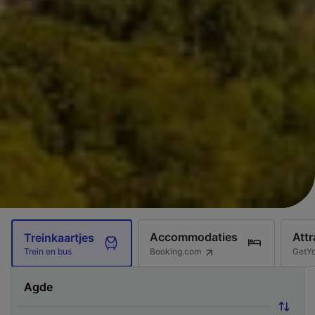
Accommodaties
Attr
Treinkaartjes
Booking.com
GetY
Trein en bus