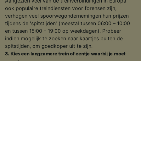
Aangezien veel van de treinverbindingen in Europa
ook populaire treindiensten voor forensen zijn,
verhogen veel spoorwegondernemingen hun prijzen
tijdens de 'spitstijden' (meestal tussen 06:00 – 10:00
en tussen 15:00 – 19:00 op weekdagen). Probeer
indien mogelijk te zoeken naar kaartjes buiten de
spitstijden, om goedkoper uit te zijn.
3
.
Kies een langzamere trein of eentje waarbij je moet
overstappen
Op de drukste routes is het misschien mogelijk om een
langzamere trein te kiezen, of eentje waarbij je moet
overstappen. Het kan dan misschien wat langer duren
dan bij een hogesnelheidstrein of een rechtstreekse
verbinding, maar als je wat meer tijd te besteden hebt,
kun je misschien een goedkoper kaartje te pakken
krijgen. En je hebt dan ook meer tijd om van het
uitzicht te genieten!
4
.
Houd een oogje in het zeil voor speciale aanbiedingen
Neem eens een kijkje in onze handige handleiding om