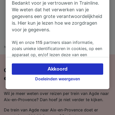
Bedankt voor je vertrouwen in Trainline.
We weten dat het verwerken van je
gegevens een grote verantwoordelijkheid
is. Hier kun je lezen hoe we zorgdragen
voor je gegevens.
Wij en onze
115
partners slaan informatie,
home
treintijden
Agde naar Aix-en-Provence
zoals unieke identificatoren in cookies, op een
apparaat op, en/of lezen deze van een
apparaat in om persoonsgegevens te
verwerken. Je kunt je instellingen bevestigen
Akkoord
Over de treinreis van Agde naar Aix-
of wijzigen door hieronder te klikken.
en-Provence
Doeleinden weergeven
Daaronder valt ook je recht om bezwaar te
maken in alle gevallen dat er voor de
verwerking een beroep op gerechtvaardigd
Wil je meer weten over reizen per trein van Agde naar
belangen wordt gemaakt. Je kunt deze
Aix-en-Provence? Dan hoef je niet verder te kijken.
instellingen op elk moment wijzigen op de
De trein van Agde naar Aix-en-Provence doet er
pagina met onze privacyverklaring. Deze