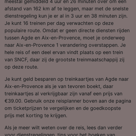
meestal gemiddeld 4 uur en 26 minuten over om een
keuzes worden aan onze partners
afstand van 162 km af te leggen, maar met de snelste
doorgegeven en hebben geen invloed op
dienstregeling kun je er al in 3 uur en 38 minuten zijn.
browsegegevens. Je gegevens worden niet
Je kunt 16 treinen per dag verwachten op deze
gebruikt voor tracking als je ons hebt
populaire route. Omdat er geen directe diensten rijden
gevraagd om je niet te volgen.
tussen Agde en Aix-en-Provence, moet je onderweg
Wij en onze partners verwerken gegevens
naar Aix-en-Provence 1 verandering overstappen. Je
voor de volgende doeleinden:
hele reis of een deel ervan vindt plaats op een trein
Precieze geolocatiegegevens gebruiken. De
van SNCF, daar zij de grootste treinmaatschappij zij
apparaatkenmerken actief scannen ter
op deze route.
identificatie. Informatie op een apparaat
opslaan en/of openen. Gepersonaliseerde
Je kunt geld besparen op treinkaartjes van Agde naar
advertenties en content, advertentie- en
Aix-en-Provence als je van tevoren boekt, daar
contentmetingen, doelgroepenonderzoek en
ontwikkeling van diensten.
treinkaartjes al verkrijgbaar zijn vanaf een prijs van
€39.00. Gebruik onze reisplanner boven aan de pagina
Partnerlijst (derden)
om ticketprijzen te vergelijken en de goedkoopste
prijs met korting te krijgen.
Als je meer wilt weten over de reis, lees dan verder
voor dienstregelingen, tips voor het boeken van