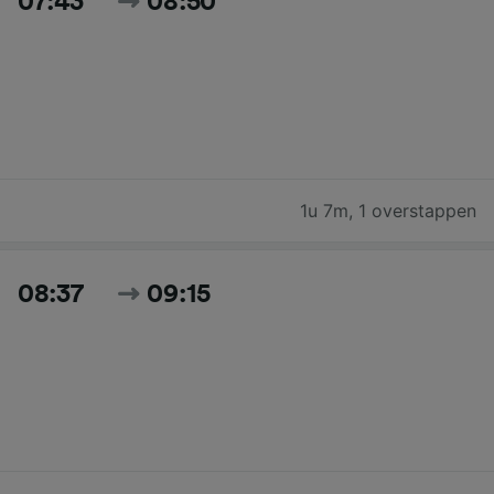
07:43
08:50
1u 7m
,
1 overstappen
08:37
09:15