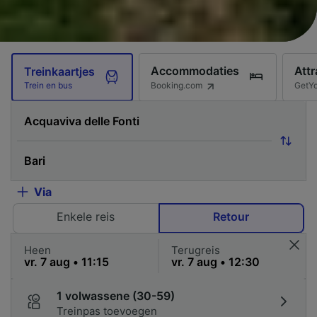
Accommodaties
Attr
Treinkaartjes
Booking.com
GetY
Trein en bus
Via
Enkele reis
Retour
Heen
Terugreis
1 volwassene (30-59)
Treinpas toevoegen