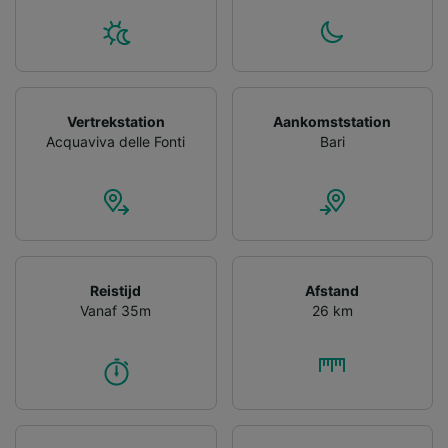
gevraagd om je niet te volgen.
Wij en onze partners verwerken gegevens
voor de volgende doeleinden:
Precieze geolocatiegegevens gebruiken. De
apparaatkenmerken actief scannen ter
Vertrekstation
Aankomststation
identificatie. Informatie op een apparaat
Acquaviva delle Fonti
Bari
opslaan en/of openen. Gepersonaliseerde
advertenties en content, advertentie- en
contentmetingen, doelgroepenonderzoek en
ontwikkeling van diensten.
Partnerlijst (derden)
Reistijd
Afstand
Vanaf 35m
26 km