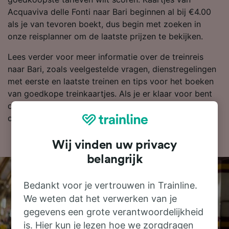
Acquaviva delle Fonti naar Bari beginnen al bij €4.00
als je van tevoren boekt, dus begin met zoeken in
onze reisplanner om de laatste prijzen te bekijken.
Lees verder voor meer informatie over de treinreis
naar Bari, zoals veelgestelde vragen, dienstregelingen
met eerste en laatste treinen en tips voor het boeken
van goedkope treinkaartjes. Als je er klaar voor bent
om te boeken, zoek je kaartjes dan vandaag nog bij
ons naar goedkope treinkaartjes.
Wij vinden uw privacy
belangrijk
Bedankt voor je vertrouwen in Trainline.
We weten dat het verwerken van je
gegevens een grote verantwoordelijkheid
is. Hier kun je lezen hoe we zorgdragen