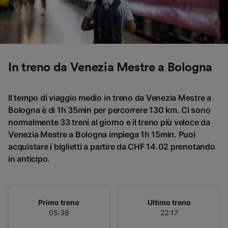
Utilizzare dati di geolocalizzazione precisi.
Scansione attiva delle caratteristiche del
dispositivo ai fini dell’identificazione.
Archiviare informazioni su dispositivo e/o
accedervi. Pubblicità e contenuti
personalizzati, misurazione delle prestazioni
In treno da Venezia Mestre a Bologna
dei contenuti e degli annunci, ricerche sul
pubblico, sviluppo di servizi.
Il tempo di viaggio medio in treno da Venezia Mestre a
Elenco dei partner (fornitori)
Bologna è di 1h 35min per percorrere 130 km. Ci sono
normalmente 33 treni al giorno e il treno più veloce da
Venezia Mestre a Bologna impiega 1h 15min. Puoi
acquistare i biglietti a partire da CHF 14.02 prenotando
in anticipo.
Primo treno
Ultimo treno
05:38
22:17