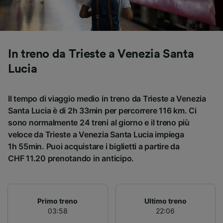
Utilizzare dati di geolocalizzazione precisi.
Scansione attiva delle caratteristiche del
dispositivo ai fini dell’identificazione.
Archiviare informazioni su dispositivo e/o
accedervi. Pubblicità e contenuti
In treno da Trieste a Venezia Santa
personalizzati, misurazione delle prestazioni
Lucia
dei contenuti e degli annunci, ricerche sul
pubblico, sviluppo di servizi.
Elenco dei partner (fornitori)
Il tempo di viaggio medio in treno da Trieste a Venezia
Santa Lucia è di 2h 33min per percorrere 116 km. Ci
sono normalmente 24 treni al giorno e il treno più
veloce da Trieste a Venezia Santa Lucia impiega
1h 55min. Puoi acquistare i biglietti a partire da
CHF 11.20 prenotando in anticipo.
Primo treno
Ultimo treno
03:58
22:06