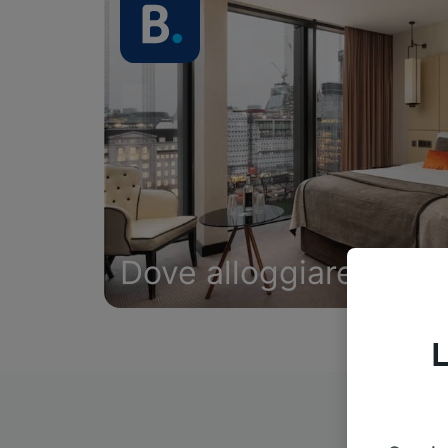
Dove alloggiare
L