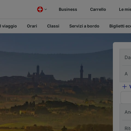
Business
Carrello
Le mi
l viaggio
Orari
Classi
Servizi a bordo
Biglietti e
Da
A
An
Ri