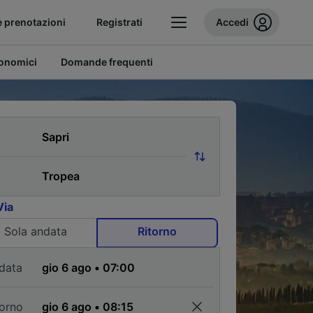
e prenotazioni
Registrati
Accedi
conomici
Domande frequenti
Via
Sola andata
Ritorno
data
torno