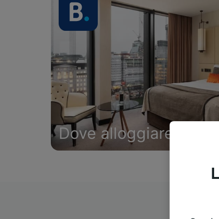
Dove alloggiare
L