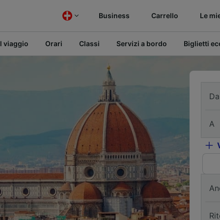
Business
Carrello
Le mi
l viaggio
Orari
Classi
Servizi a bordo
Biglietti e
Da
A
An
Ri