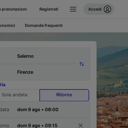
e prenotazioni
Registrati
Accedi
conomici
Domande frequenti
Via
Sola andata
Ritorno
data
torno