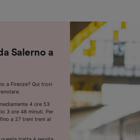
ei partner (fornitori)
 da Salerno a
no a Firenze? Qui trovi
renotare.
a mediamente 4 ore 53
lo 3 ore 48 minuti. Per
ino a 27 treni treni al
 questa tratta è servita