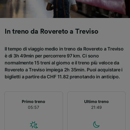
Utilizzare dati di geolocalizzazione precisi.
Scansione attiva delle caratteristiche del
dispositivo ai fini dell’identificazione.
Archiviare informazioni su dispositivo e/o
accedervi. Pubblicità e contenuti
In treno da Rovereto a Treviso
personalizzati, misurazione delle prestazioni
dei contenuti e degli annunci, ricerche sul
pubblico, sviluppo di servizi.
Il tempo di viaggio medio in treno da Rovereto a Treviso
è di 3h 49min per percorrere 97 km. Ci sono
Elenco dei partner (fornitori)
normalmente 15 treni al giorno e il treno più veloce da
Rovereto a Treviso impiega 2h 35min. Puoi acquistare i
biglietti a partire da CHF 11.82 prenotando in anticipo.
Primo treno
Ultimo treno
05:57
21:49