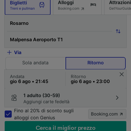
Alloggi
Attrazioni
Biglietti
Booking.com
GetYourGuid
Treni e pullman
Via
Sola andata
Ritorno
Andata
Ritorno
1 adulto (30-59)
Aggiungi carte fedeltà
Fino al 20% di sconto sugli
Booking.com
alloggi con Genius
Cerca il miglior prezzo