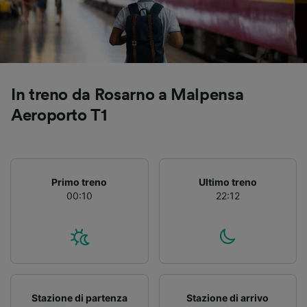
Utilizzare dati di geolocalizzazione precisi.
Scansione attiva delle caratteristiche del
dispositivo ai fini dell’identificazione.
Archiviare informazioni su dispositivo e/o
accedervi. Pubblicità e contenuti
personalizzati, misurazione delle prestazioni
In treno da Rosarno a Malpensa
dei contenuti e degli annunci, ricerche sul
pubblico, sviluppo di servizi.
Aeroporto T1
Elenco dei partner (fornitori)
Primo treno
Ultimo treno
00:10
22:12
Stazione di partenza
Stazione di arrivo