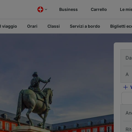
Business
Carrello
Le mi
l viaggio
Orari
Classi
Servizi a bordo
Biglietti e
Da
A
An
Ri