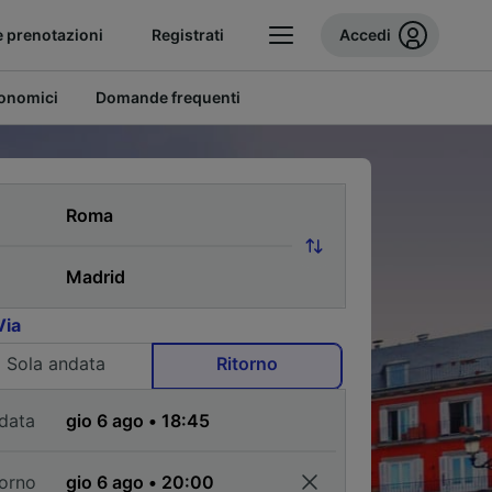
e prenotazioni
Registrati
Accedi
conomici
Domande frequenti
Via
Sola andata
Ritorno
data
torno