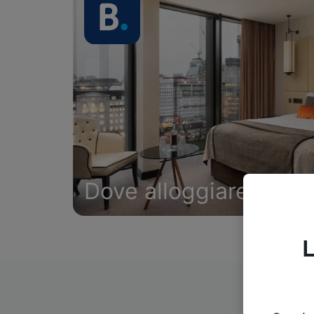
Dove alloggiare
L