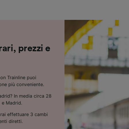
ei partner (fornitori)
ari, prezzi e
on Trainline puoi
ione più conveniente.
adrid? In media circa 28
a e Madrid.
rai effettuare 3 cambi
ti diretti.