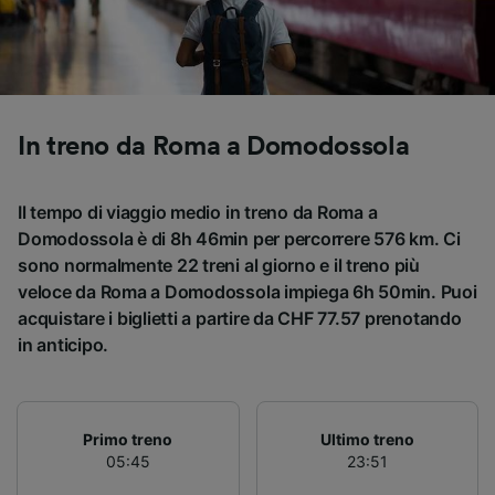
Utilizzare dati di geolocalizzazione precisi.
Scansione attiva delle caratteristiche del
dispositivo ai fini dell’identificazione.
Archiviare informazioni su dispositivo e/o
accedervi. Pubblicità e contenuti
personalizzati, misurazione delle prestazioni
In treno da Roma a Domodossola
dei contenuti e degli annunci, ricerche sul
pubblico, sviluppo di servizi.
Il tempo di viaggio medio in treno da Roma a
Elenco dei partner (fornitori)
Domodossola è di 8h 46min per percorrere 576 km. Ci
sono normalmente 22 treni al giorno e il treno più
veloce da Roma a Domodossola impiega 6h 50min. Puoi
acquistare i biglietti a partire da CHF 77.57 prenotando
in anticipo.
Primo treno
Ultimo treno
05:45
23:51