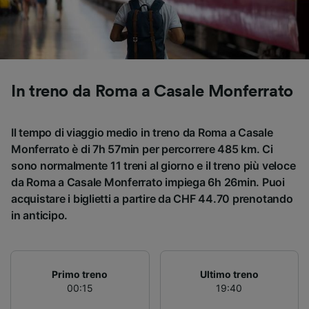
Utilizzare dati di geolocalizzazione precisi.
Scansione attiva delle caratteristiche del
dispositivo ai fini dell’identificazione.
Archiviare informazioni su dispositivo e/o
accedervi. Pubblicità e contenuti
personalizzati, misurazione delle prestazioni
In treno da Roma a Casale Monferrato
dei contenuti e degli annunci, ricerche sul
pubblico, sviluppo di servizi.
Il tempo di viaggio medio in treno da Roma a Casale
Elenco dei partner (fornitori)
Monferrato è di 7h 57min per percorrere 485 km. Ci
sono normalmente 11 treni al giorno e il treno più veloce
da Roma a Casale Monferrato impiega 6h 26min. Puoi
acquistare i biglietti a partire da CHF 44.70 prenotando
in anticipo.
Primo treno
Ultimo treno
00:15
19:40