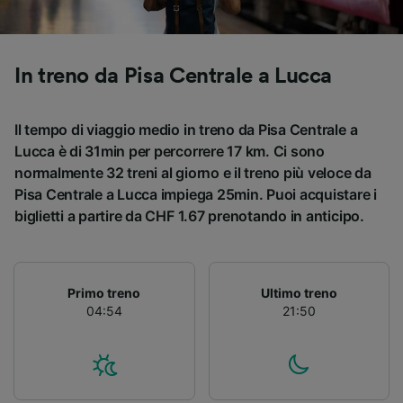
Utilizzare dati di geolocalizzazione precisi.
Scansione attiva delle caratteristiche del
dispositivo ai fini dell’identificazione.
Archiviare informazioni su dispositivo e/o
In treno da Pisa Centrale a Lucca
accedervi. Pubblicità e contenuti
personalizzati, misurazione delle prestazioni
dei contenuti e degli annunci, ricerche sul
Il tempo di viaggio medio in treno da Pisa Centrale a
pubblico, sviluppo di servizi.
Lucca è di 31min per percorrere 17 km. Ci sono
normalmente 32 treni al giorno e il treno più veloce da
Elenco dei partner (fornitori)
Pisa Centrale a Lucca impiega 25min. Puoi acquistare i
biglietti a partire da CHF 1.67 prenotando in anticipo.
Primo treno
Ultimo treno
04:54
21:50