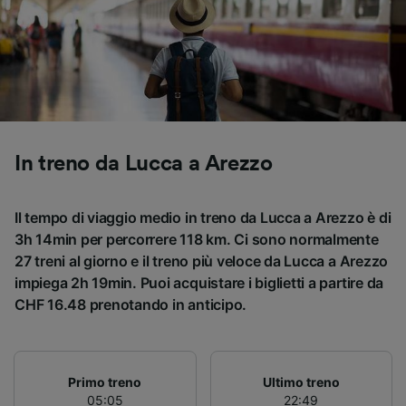
Utilizzare dati di geolocalizzazione precisi.
Scansione attiva delle caratteristiche del
dispositivo ai fini dell’identificazione.
Archiviare informazioni su dispositivo e/o
accedervi. Pubblicità e contenuti
personalizzati, misurazione delle prestazioni
dei contenuti e degli annunci, ricerche sul
pubblico, sviluppo di servizi.
In treno da Lucca a Arezzo
Elenco dei partner (fornitori)
Il tempo di viaggio medio in treno da Lucca a Arezzo è di
3h 14min per percorrere 118 km. Ci sono normalmente
27 treni al giorno e il treno più veloce da Lucca a Arezzo
impiega 2h 19min. Puoi acquistare i biglietti a partire da
CHF 16.48 prenotando in anticipo.
Primo treno
Ultimo treno
05:05
22:49