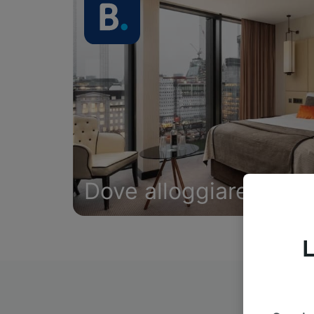
Dove alloggiare
L