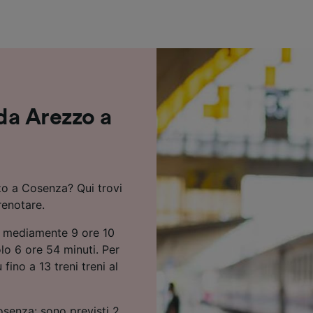
ei partner (fornitori)
 da Arezzo a
zo a Cosenza? Qui trovi
renotare.
a mediamente 9 ore 10
lo 6 ore 54 minuti. Per
ino a 13 treni treni al
senza: sono previsti 2