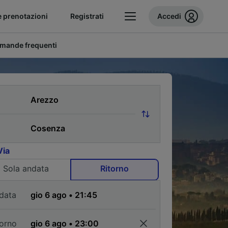
e prenotazioni
Registrati
Accedi
mande frequenti
Via
Sola andata
Ritorno
data
torno