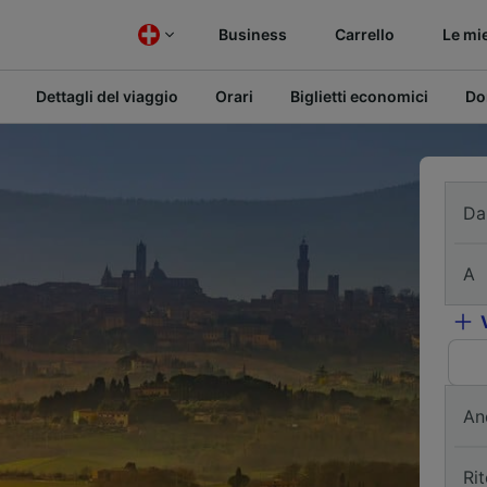
Business
Carrello
Le mi
Dettagli del viaggio
Orari
Biglietti economici
Do
Da
A
An
Ri