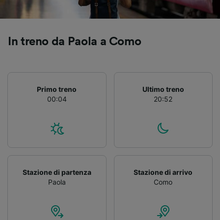
Utilizzare dati di geolocalizzazione precisi.
Scansione attiva delle caratteristiche del
dispositivo ai fini dell’identificazione.
Archiviare informazioni su dispositivo e/o
In treno da Paola a Como
accedervi. Pubblicità e contenuti
personalizzati, misurazione delle prestazioni
dei contenuti e degli annunci, ricerche sul
pubblico, sviluppo di servizi.
Primo treno
Ultimo treno
Elenco dei partner (fornitori)
00:04
20:52
Stazione di partenza
Stazione di arrivo
Paola
Como