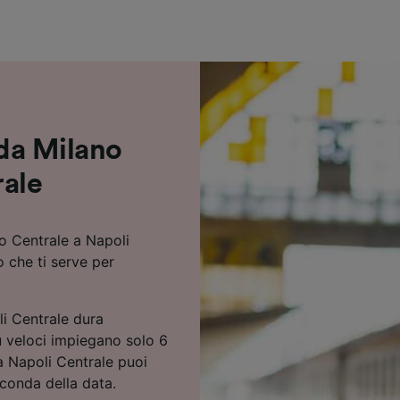
ei partner (fornitori)
 da Milano
rale
no Centrale a Napoli
o che ti serve per
li Centrale dura
ù veloci impiegano solo 6
a Napoli Centrale puoi
econda della data.