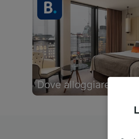
Dove alloggiare
L