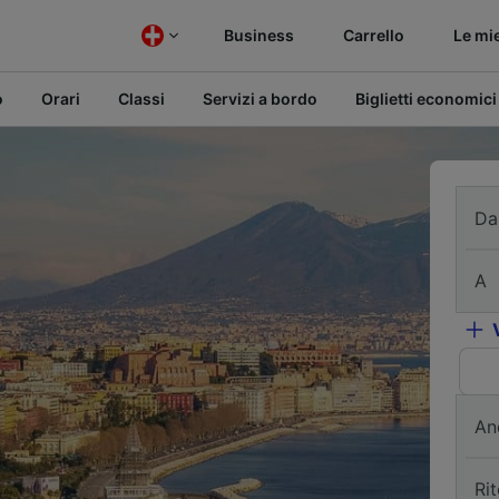
Business
Carrello
Le mi
o
Orari
Classi
Servizi a bordo
Biglietti economici
Da
A
An
Ri