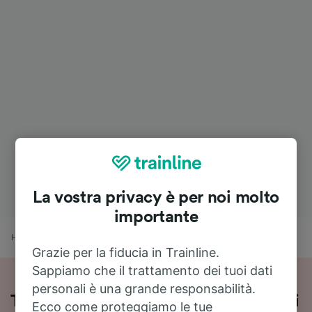
La vostra privacy è per noi molto
importante
Home
Orari treni
Milano a Andermatt
Grazie per la fiducia in Trainline.
Sappiamo che il trattamento dei tuoi dati
personali è una grande responsabilità.
Treni Milano - Andermatt: orari, prezzi
Ecco come proteggiamo le tue