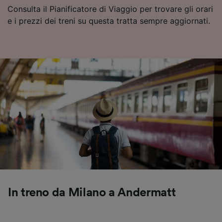
Consulta il Pianificatore di Viaggio per trovare gli orari
Utilizzare dati di geolocalizzazione precisi.
Scansione attiva delle caratteristiche del
e i prezzi dei treni su questa tratta sempre aggiornati.
dispositivo ai fini dell’identificazione.
Archiviare informazioni su dispositivo e/o
accedervi. Pubblicità e contenuti
personalizzati, misurazione delle prestazioni
dei contenuti e degli annunci, ricerche sul
pubblico, sviluppo di servizi.
Elenco dei partner (fornitori)
In treno da Milano a Andermatt