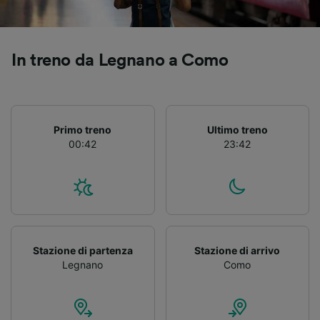
Utilizzare dati di geolocalizzazione precisi.
Scansione attiva delle caratteristiche del
dispositivo ai fini dell’identificazione.
Archiviare informazioni su dispositivo e/o
In treno da Legnano a Como
accedervi. Pubblicità e contenuti
personalizzati, misurazione delle prestazioni
dei contenuti e degli annunci, ricerche sul
pubblico, sviluppo di servizi.
Primo treno
Ultimo treno
Elenco dei partner (fornitori)
00:42
23:42
Stazione di partenza
Stazione di arrivo
Legnano
Como