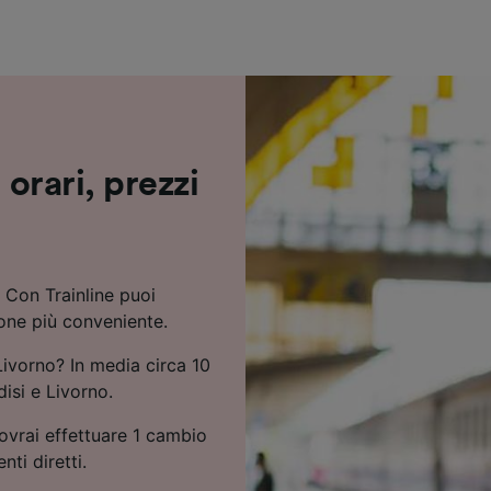
ei partner (fornitori)
 orari, prezzi
? Con Trainline puoi
ione più conveniente.
Livorno? In media circa 10
disi e Livorno.
dovrai effettuare 1 cambio
ti diretti.