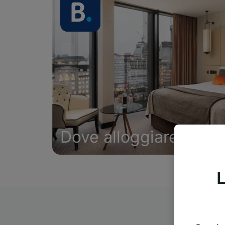
Dove alloggiare
L