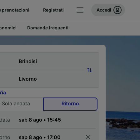
e prenotazioni
Registrati
Accedi
conomici
Domande frequenti
Via
Sola andata
Ritorno
data
torno