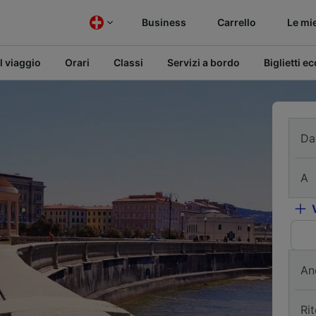
Business
Carrello
Le mi
l viaggio
Orari
Classi
Servizi a bordo
Biglietti e
Da
A
An
Ri