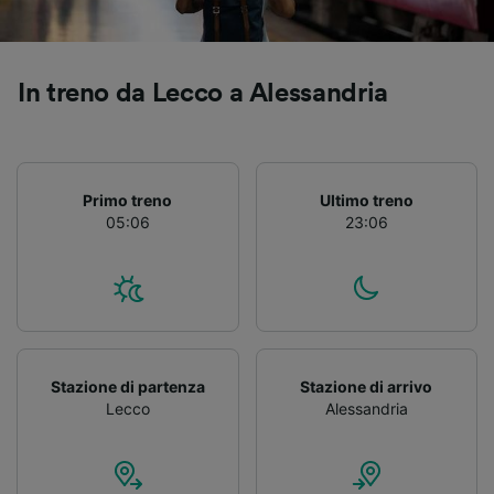
Utilizzare dati di geolocalizzazione precisi.
Scansione attiva delle caratteristiche del
dispositivo ai fini dell’identificazione.
Archiviare informazioni su dispositivo e/o
In treno da Lecco a Alessandria
accedervi. Pubblicità e contenuti
personalizzati, misurazione delle prestazioni
dei contenuti e degli annunci, ricerche sul
pubblico, sviluppo di servizi.
Primo treno
Ultimo treno
Elenco dei partner (fornitori)
05:06
23:06
Stazione di partenza
Stazione di arrivo
Lecco
Alessandria