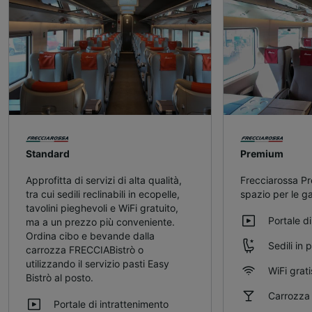
Standard
Premium
Approfitta di servizi di alta qualità,
Frecciarossa Pr
tra cui sedili reclinabili in ecopelle,
spazio per le g
tavolini pieghevoli e WiFi gratuito,
Portale d
ma a un prezzo più conveniente.
Ordina cibo e bevande dalla
Sedili in p
carrozza FRECCIABistrò o
utilizzando il servizio pasti Easy
WiFi grati
Bistrò al posto.
Carrozza 
Portale di intrattenimento