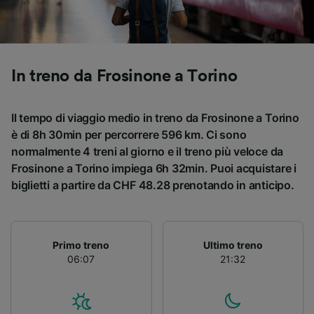
Utilizzare dati di geolocalizzazione precisi.
Scansione attiva delle caratteristiche del
dispositivo ai fini dell’identificazione.
Archiviare informazioni su dispositivo e/o
accedervi. Pubblicità e contenuti
In treno da Frosinone a Torino
personalizzati, misurazione delle prestazioni
dei contenuti e degli annunci, ricerche sul
pubblico, sviluppo di servizi.
Il tempo di viaggio medio in treno da Frosinone a Torino
è di 8h 30min per percorrere 596 km. Ci sono
Elenco dei partner (fornitori)
normalmente 4 treni al giorno e il treno più veloce da
Frosinone a Torino impiega 6h 32min. Puoi acquistare i
biglietti a partire da CHF 48.28 prenotando in anticipo.
Primo treno
Ultimo treno
06:07
21:32