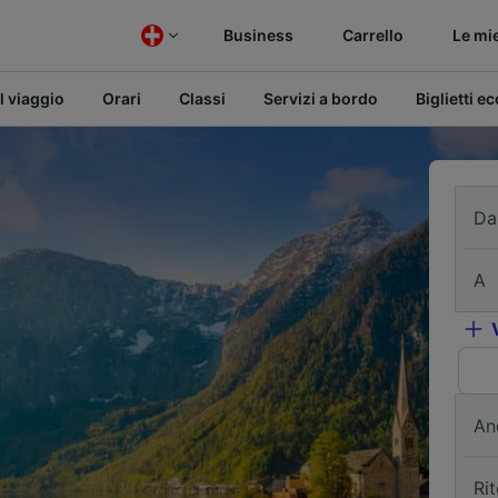
Business
Carrello
Le mi
l viaggio
Orari
Classi
Servizi a bordo
Biglietti e
Da
A
An
Ri