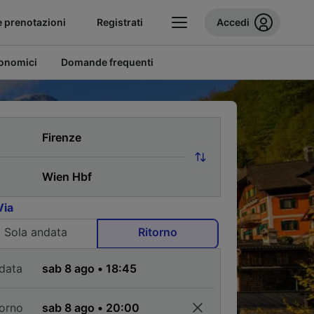
e prenotazioni
Registrati
Accedi
conomici
Domande frequenti
Via
Sola andata
Ritorno
data
torno