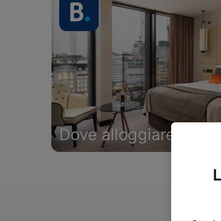
Dove alloggiare
L