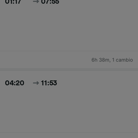
01:17
07:55
6h 38m
,
1 cambio
04:20
11:53