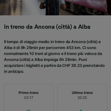
Utilizzare dati di geolocalizzazione precisi.
Scansione attiva delle caratteristiche del
dispositivo ai fini dell’identificazione.
Archiviare informazioni su dispositivo e/o
accedervi. Pubblicità e contenuti
In treno da Ancona (città) a Alba
personalizzati, misurazione delle prestazioni
dei contenuti e degli annunci, ricerche sul
pubblico, sviluppo di servizi.
Il tempo di viaggio medio in treno da Ancona (città) a
Alba è di 9h 26min per percorrere 453 km. Ci sono
Elenco dei partner (fornitori)
normalmente 10 treni al giorno e il treno più veloce da
Ancona (città) a Alba impiega 6h 28min. Puoi
acquistare i biglietti a partire da CHF 39.23 prenotando
in anticipo.
Primo treno
Ultimo treno
03:17
20:25