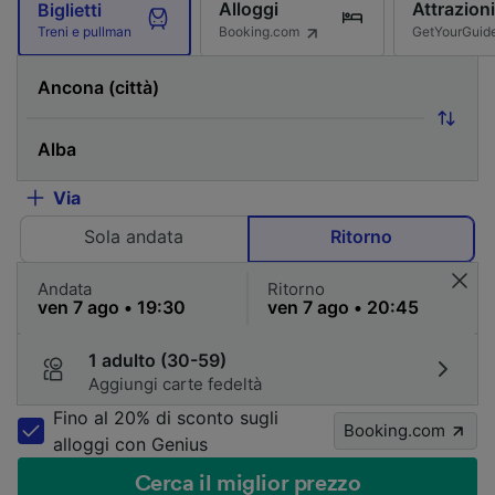
Alloggi
Attrazioni
Biglietti
Booking.com
GetYourGuid
Treni e pullman
Via
Sola andata
Ritorno
Andata
Ritorno
1 adulto (30-59)
Aggiungi carte fedeltà
Fino al 20% di sconto sugli
Booking.com
alloggi con Genius
Cerca il miglior prezzo