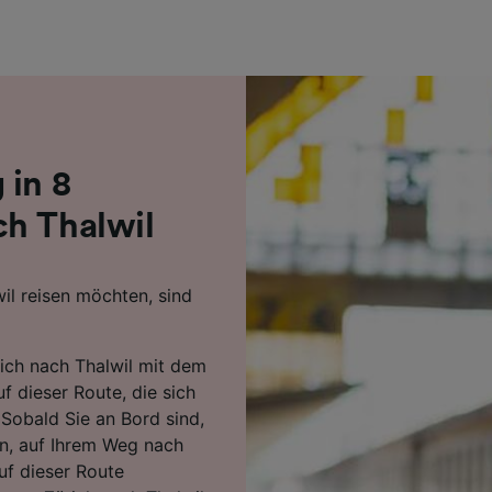
r Partner (Lieferanten)
 in 8
ch Thalwil
il reisen möchten, sind
rich nach Thalwil mit dem
f dieser Route, die sich
Sobald Sie an Bord sind,
n, auf Ihrem Weg nach
uf dieser Route