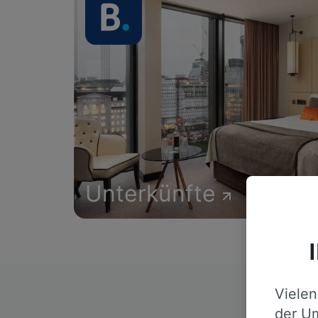
Unterkünfte
Vielen
D
der Um