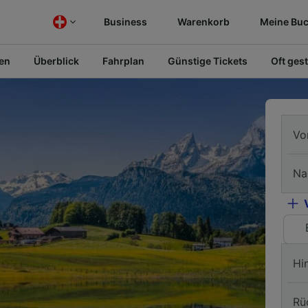
Business
Warenkorb
Meine Bu
fen
Überblick
Fahrplan
Günstige Tickets
Oft gest
Vo
Na
Hi
Rü