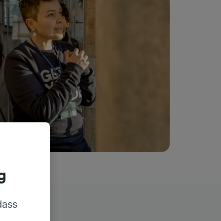
g
dass
rn