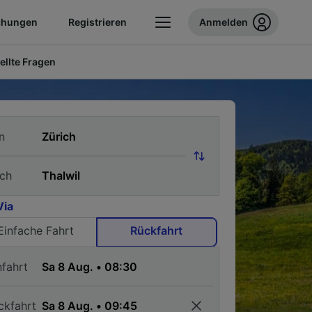
chungen
Registrieren
Anmelden
ellte Fragen
n
ch
Via
Einfache Fahrt
Rückfahrt
nfahrt
ckfahrt