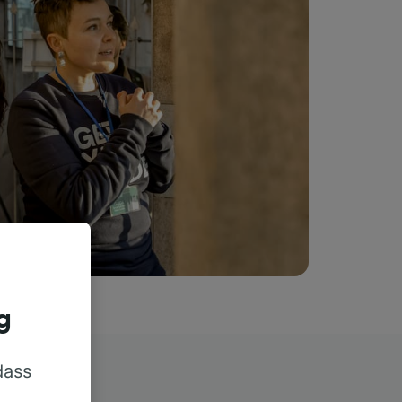
g
dass
rn