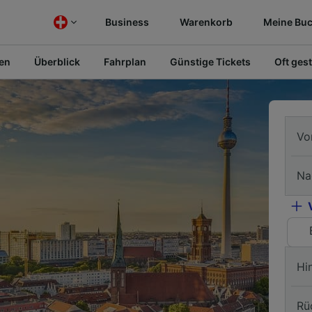
Business
Warenkorb
Meine Bu
fen
Überblick
Fahrplan
Günstige Tickets
Oft gest
Vo
Na
Hi
Rü