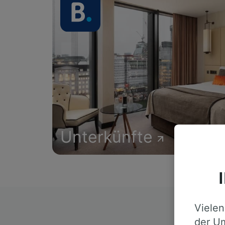
Unterkünfte
Vielen
D
der Um