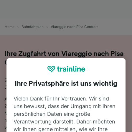
Home
Bahnfahrplan
Viareggio nach Pisa Centrale
Ihre Zugfahrt von Viareggio nach Pisa
Centrale
Sie planen eine Zugfahrt von Viareggio nach Pisa
Ihre Privatsphäre ist uns wichtig
Centrale? Starten Sie jetzt Ihre Suche!
Vielen Dank für Ihr Vertrauen. Wir sind
Auf der 22 km langen Strecke fahren in der Regel 48
Züge, die schnellste Reisezeit beträgt dabei 13
uns bewusst, dass der Umgang mit Ihren
Minuten. Einfach zurücklehnen und stressfrei reisen -
persönlichen Daten eine große
mit den direkten Verbindungen, die auf dieser Route
Verantwortung darstellt. Daher möchten
verfügbar sind, ist kein Umstieg nötig. Sie können
wir Ihnen gerne mitteilen, wie wir Ihre