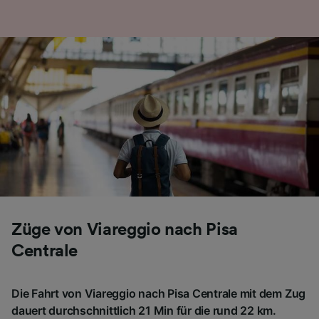
Folgendes bereitzustellen:
Verwendung genauer Standortdaten.
Endgeräteeigenschaften zur Identifikation
aktiv abfragen. Speichern von oder Zugriff auf
Informationen auf einem Endgerät.
Personalisierte Werbung und Inhalte, Messung
von Werbeleistung und der Performance von
Inhalten, Zielgruppenforschung sowie
Entwicklung und Verbesserung von
Angeboten.
Liste der Partner (Lieferanten)
Züge von Viareggio nach Pisa
Centrale
Die Fahrt von Viareggio nach Pisa Centrale mit dem Zug
dauert durchschnittlich 21 Min für die rund 22 km.