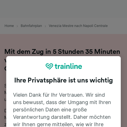
Home
Bahnfahrplan
Venezia Mestre nach Napoli Centrale
Mit dem Zug in 5 Stunden 35 Minuten
von Venezia Mestre nach Napoli
Centrale
Ihre Privatsphäre ist uns wichtig
Sie denken darüber nach, für Ihre Reise von Venezia
Mestre nach Napoli Centrale den Zug zu nehmen? Bei
Vielen Dank für Ihr Vertrauen. Wir sind
uns sind Sie goldrichtig!
uns bewusst, dass der Umgang mit Ihren
persönlichen Daten eine große
Die schnellste Fahrtzeit, um die 541 km von Venezia
Verantwortung darstellt. Daher möchten
Mestre nach Napoli Centrale mit dem Zug
zurückzulegen beträgt 5 Stunden 35 Minuten, wobei
wir Ihnen gerne mitteilen, wie wir Ihre