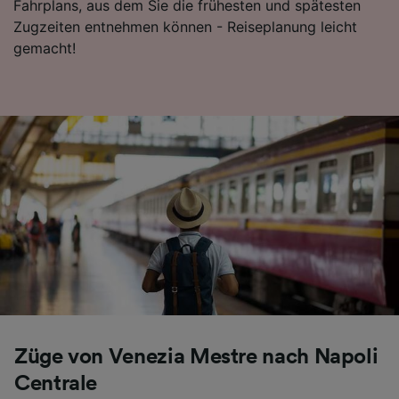
Fahrplans, aus dem Sie die frühesten und spätesten
Folgendes bereitzustellen:
Zugzeiten entnehmen können - Reiseplanung leicht
Verwendung genauer Standortdaten.
gemacht!
Endgeräteeigenschaften zur Identifikation
aktiv abfragen. Speichern von oder Zugriff auf
Informationen auf einem Endgerät.
Personalisierte Werbung und Inhalte, Messung
von Werbeleistung und der Performance von
Inhalten, Zielgruppenforschung sowie
Entwicklung und Verbesserung von
Angeboten.
Liste der Partner (Lieferanten)
Züge von Venezia Mestre nach Napoli
Centrale