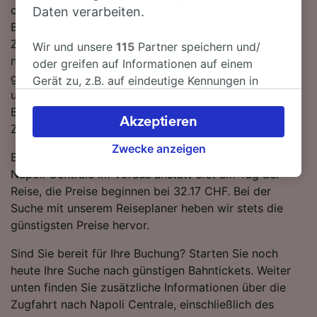
ca. 14 Züge am Tag auf dieser Route verkehren.
Daten verarbeiten.
Bequemer geht's nicht! Dank der direkten
Zugverbindungen nach Napoli Centrale müssen Sie
Wir und unsere
115
Partner speichern und/
nicht umsteigen - einfach zurücklehnen und die Fahrt
oder greifen auf Informationen auf einem
genießen. Sie können auf dieser Strecke mit Trenitalia
Gerät zu, z.B. auf eindeutige Kennungen in
und Frecciarossa Zügen fahren. Beide
Cookies, um personenbezogene Daten zu
Bahnunternehmen betreiben moderne, komfortable
verarbeiten. Sie können Ihre Präferenzen
Akzeptieren
Züge mit viel Platz für Gepäck.
akzeptieren oder verwalten, einschließlich
Ihres Widerspruchsrechts bei berechtigtem
Zwecke anzeigen
Buchen Sie Ihre Tickets von Venezia Mestre nach
Interesse. Klicken Sie dazu bitte unten oder
Napoli Centrale im Voraus anstatt erst am Tag der
besuchen Sie jederzeit die Seite der
Reise, die Preise beginnen bei 32.17 CHF. Bei der
Datenschutzrichtlinie. Diese Präferenzen
Suche mit unserem Reiseplaner heben wir stets die
werden unseren Partnern signalisiert und
günstigsten Preise hervor.
haben keinen Einfluss auf Surfdaten. Ihre
Daten werden nicht für Tracking-Zwecke
Sind Sie bereit für Ihre Buchung? Starten Sie noch
verwendet, wenn Sie uns gebeten haben, Ihr
heute Ihre Suche nach günstigen Bahntickets. Weiter
Surfverhalten nicht zu verfolgen.
unten finden Sie zusätzliche Informationen über die
Zugfahrt nach Napoli Centrale, einschließlich des
Wir und unsere Partner verarbeiten Daten, um