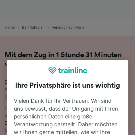
Home
Bahnfahrplan
Venedig nach Adria
Mit dem Zug in 1 Stunde 31 Minuten
von Venedig nach Adria
Sie denken darüber nach, für Ihre Reise von Venedig
Ihre Privatsphäre ist uns wichtig
nach Adria den Zug zu nehmen? Bei uns sind Sie
goldrichtig!
Vielen Dank für Ihr Vertrauen. Wir sind
Die schnellste Fahrtzeit, um die 47 km von Venedig
uns bewusst, dass der Umgang mit Ihren
nach Adria mit dem Zug zurückzulegen beträgt 1
persönlichen Daten eine große
Stunde 31 Minuten, wobei ca. 11 Züge am Tag auf
Verantwortung darstellt. Daher möchten
dieser Route verkehren. Da es zwischen Venedig und
wir Ihnen gerne mitteilen, wie wir Ihre