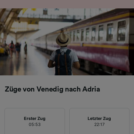
Folgendes bereitzustellen:
Verwendung genauer Standortdaten.
Endgeräteeigenschaften zur Identifikation
aktiv abfragen. Speichern von oder Zugriff auf
Informationen auf einem Endgerät.
Personalisierte Werbung und Inhalte, Messung
von Werbeleistung und der Performance von
Inhalten, Zielgruppenforschung sowie
Entwicklung und Verbesserung von
Angeboten.
Liste der Partner (Lieferanten)
Züge von Venedig nach Adria
Erster Zug
Letzter Zug
05:53
22:17