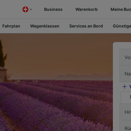
Business
Warenkorb
Meine Bu
Fahrplan
Wagenklassen
Services an Bord
Günstige
Vo
Na
Hi
Rü