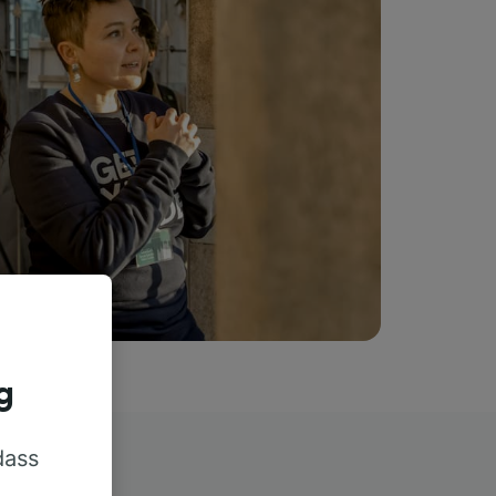
g
dass
rn