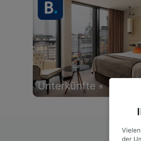
Unterkünfte
Vielen
D
der Um