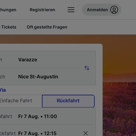
chungen
Registrieren
Anmelden
 Tickets
Oft gestellte Fragen
n
ch
Via
Einfache Fahrt
Rückfahrt
nfahrt
ckfahrt