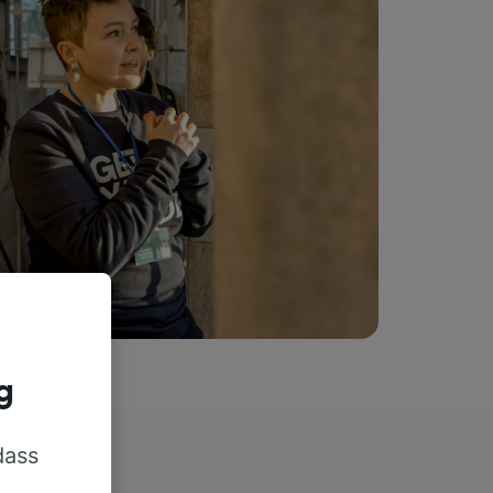
g
dass
rn