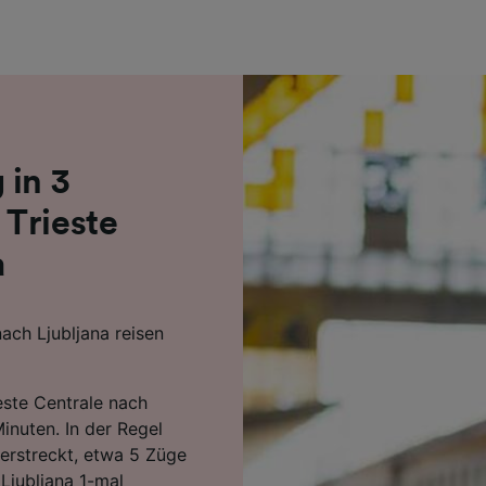
r Partner (Lieferanten)
 in 3
Trieste
a
ach Ljubljana reisen
ieste Centrale nach
inuten. In der Regel
 erstreckt, etwa 5 Züge
Ljubljana 1-mal