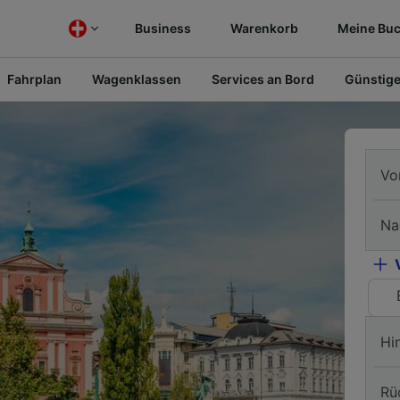
Business
Warenkorb
Meine Bu
Fahrplan
Wagenklassen
Services an Bord
Günstige
Vo
Na
Hi
Rü