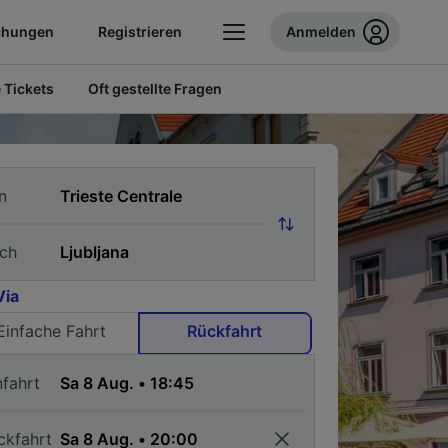
chungen
Registrieren
Anmelden
 Tickets
Oft gestellte Fragen
n
ch
Via
Einfache Fahrt
Rückfahrt
nfahrt
ckfahrt