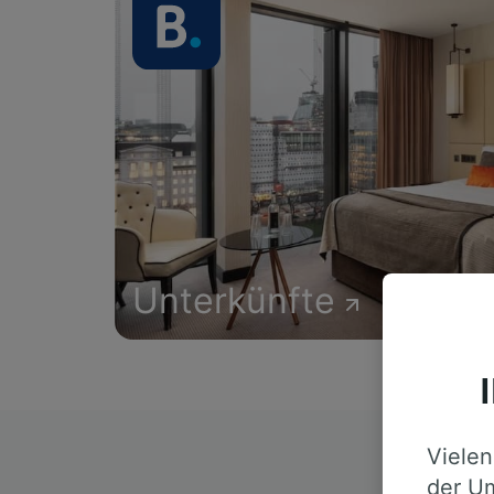
Unterkünfte
Vielen
D
der Um