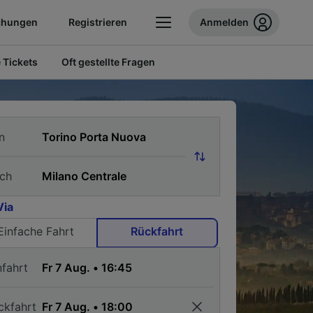
chungen
Registrieren
Anmelden
 Tickets
Oft gestellte Fragen
n
ch
Via
Einfache Fahrt
Rückfahrt
nfahrt
ckfahrt