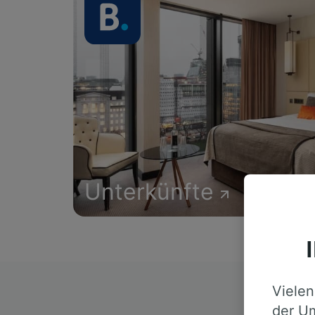
Unterkünfte
Vielen
D
der Um