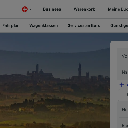
Business
Warenkorb
Meine Bu
Fahrplan
Wagenklassen
Services an Bord
Günstige
Vo
Na
Hi
Rü