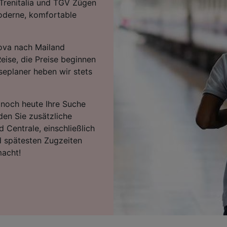
 Trenitalia und TGV Zügen
oderne, komfortable
uova nach Mailand
eise, die Preise beginnen
seplaner heben wir stets
e noch heute Ihre Suche
den Sie zusätzliche
 Centrale, einschließlich
d spätesten Zugzeiten
macht!