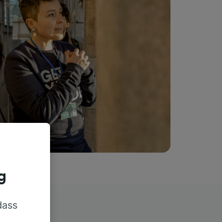
g
dass
rn