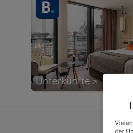
Unterkünfte
Vielen
D
der Um