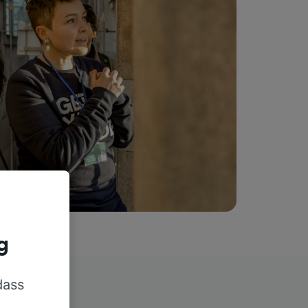
g
dass
rn