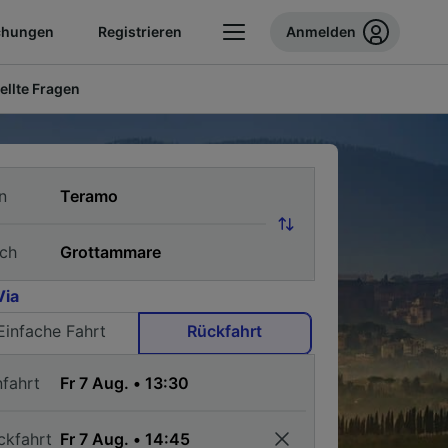
chungen
Registrieren
Anmelden
ellte Fragen
n
ch
Via
Einfache Fahrt
Rückfahrt
nfahrt
ckfahrt