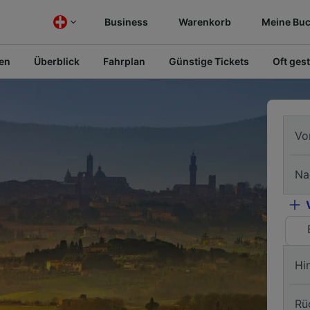
Business
Warenkorb
Meine Bu
fen
Überblick
Fahrplan
Günstige Tickets
Oft gest
Vo
Na
Hi
Rü