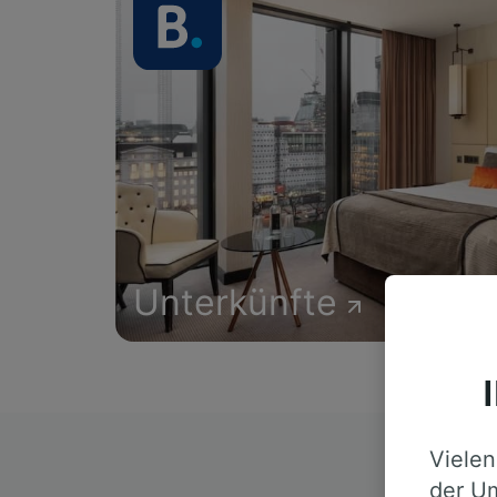
Unterkünfte
Vielen
D
der Um