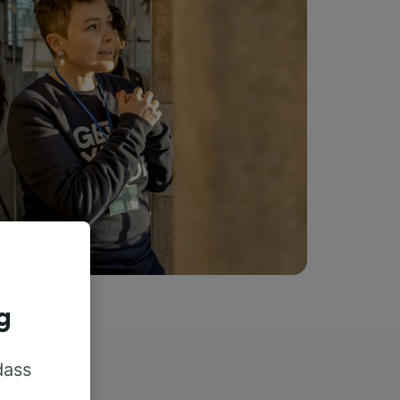
g
dass
rn