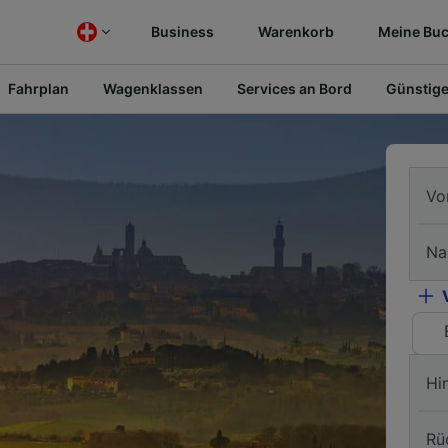
Business
Warenkorb
Meine Bu
Fahrplan
Wagenklassen
Services an Bord
Günstige
Vo
Na
Hi
Rü