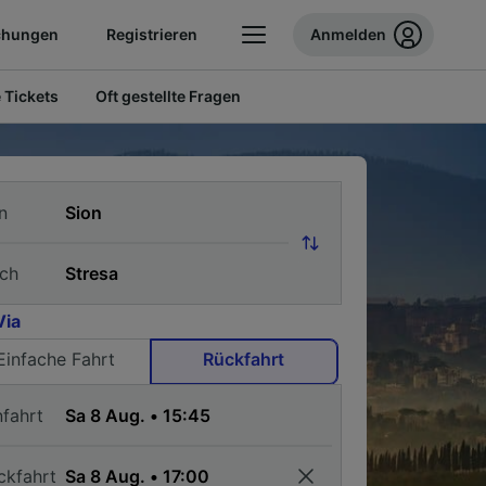
chungen
Registrieren
Anmelden
 Tickets
Oft gestellte Fragen
n
ch
Via
Einfache Fahrt
Rückfahrt
nfahrt
ckfahrt