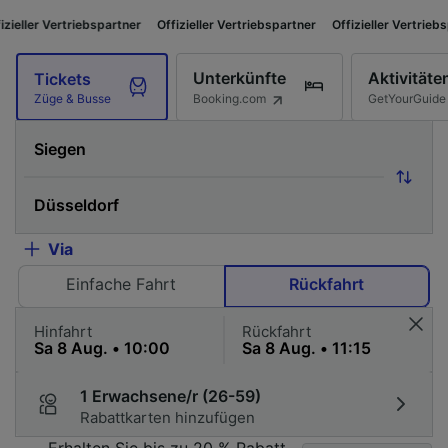
riebspartner
Offizieller Vertriebspartner
Offizieller Vertriebspartner
Off
Unterkünfte
Aktivitäte
Tickets
Booking.com
GetYourGuide
Züge & Busse
Via
Einfache Fahrt
Rückfahrt
Hinfahrt
Rückfahrt
1 Erwachsene/r (26-59)
Rabattkarten hinzufügen