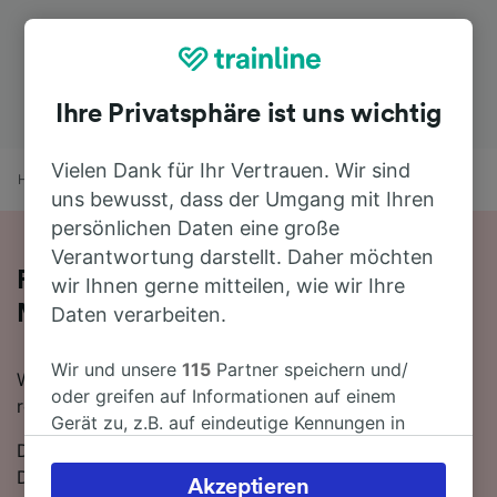
Ihre Privatsphäre ist uns wichtig
Vielen Dank für Ihr Vertrauen. Wir sind
Home
Bahnfahrplan
Siegen nach Düsseldorf
uns bewusst, dass der Umgang mit Ihren
persönlichen Daten eine große
Verantwortung darstellt. Daher möchten
Fahren Sie mit dem Zug in 1 Stunde 57
wir Ihnen gerne mitteilen, wie wir Ihre
Minuten von Siegen nach Düsseldorf
Daten verarbeiten.
Wir und unsere
115
Partner speichern und/
Wenn Sie mit dem Zug von Siegen nach Düsseldorf
oder greifen auf Informationen auf einem
reisen möchten, sind Sie hier genau richtig.
Gerät zu, z.B. auf eindeutige Kennungen in
Cookies, um personenbezogene Daten zu
Die schnellste Reisezeit für die Fahrt von Siegen nach
verarbeiten. Sie können Ihre Präferenzen
Düsseldorf mit dem Zug beträgt 1 Stunde 57 Minuten.
Akzeptieren