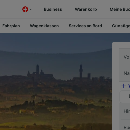
Business
Warenkorb
Meine Bu
Fahrplan
Wagenklassen
Services an Bord
Günstige
Vo
Na
Hi
Rü