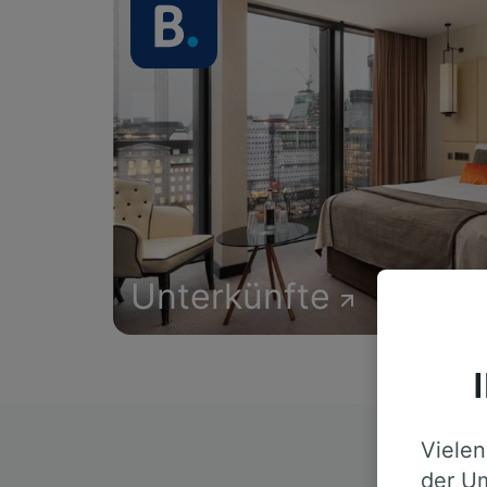
Unterkünfte
Vielen
D
der Um