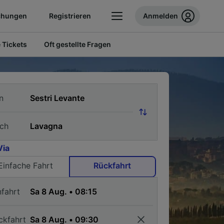
chungen
Registrieren
Anmelden
 Tickets
Oft gestellte Fragen
n
ch
Via
Einfache Fahrt
Rückfahrt
nfahrt
ckfahrt