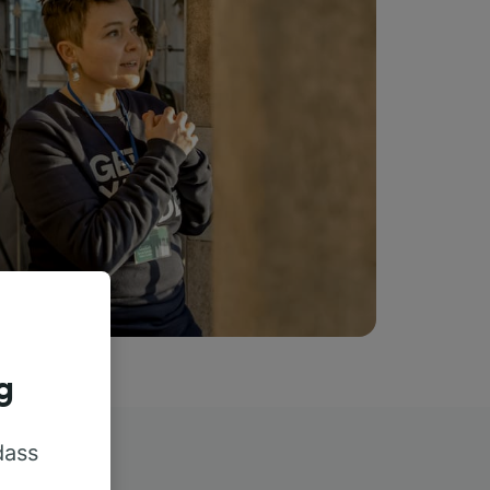
g
dass
rn