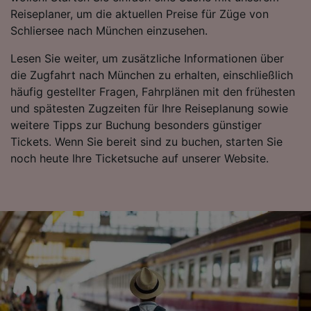
werden unseren Partnern signalisiert und
Reiseplaner, um die aktuellen Preise für Züge von
haben keinen Einfluss auf Surfdaten. Ihre
Schliersee nach München einzusehen.
Daten werden nicht für Tracking-Zwecke
Lesen Sie weiter, um zusätzliche Informationen über
verwendet, wenn Sie uns gebeten haben, Ihr
die Zugfahrt nach München zu erhalten, einschließlich
Surfverhalten nicht zu verfolgen.
häufig gestellter Fragen, Fahrplänen mit den frühesten
Wir und unsere Partner verarbeiten Daten, um
und spätesten Zugzeiten für Ihre Reiseplanung sowie
Folgendes bereitzustellen:
weitere Tipps zur Buchung besonders günstiger
Verwendung genauer Standortdaten.
Tickets. Wenn Sie bereit sind zu buchen, starten Sie
Endgeräteeigenschaften zur Identifikation
noch heute Ihre Ticketsuche auf unserer Website.
aktiv abfragen. Speichern von oder Zugriff auf
Informationen auf einem Endgerät.
Personalisierte Werbung und Inhalte, Messung
von Werbeleistung und der Performance von
Inhalten, Zielgruppenforschung sowie
Entwicklung und Verbesserung von
Angeboten.
Liste der Partner (Lieferanten)