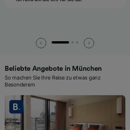
So haben Sie all Ihre Tickets stets griffbereit.
So haben Sie all Ihre Tickets stets griffbereit.
So haben Sie all Ihre Tickets stets griffbereit.
Beliebte Angebote in München
So machen Sie Ihre Reise zu etwas ganz
Besonderem