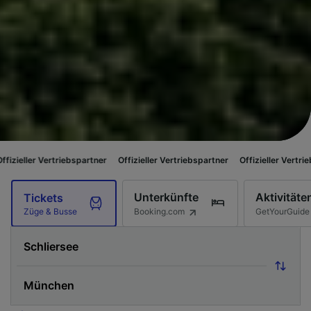
triebspartner
Offizieller Vertriebspartner
Offizieller Vertriebspartner
Of
Unterkünfte
Aktivitäte
Tickets
Booking.com
GetYourGuide
Züge & Busse