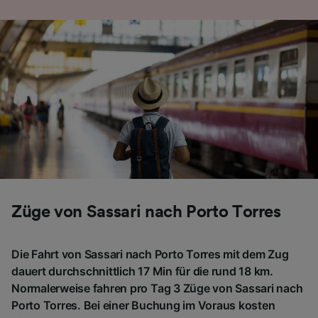
Folgendes bereitzustellen:
Verwendung genauer Standortdaten.
Endgeräteeigenschaften zur Identifikation
aktiv abfragen. Speichern von oder Zugriff auf
Informationen auf einem Endgerät.
Personalisierte Werbung und Inhalte, Messung
von Werbeleistung und der Performance von
Inhalten, Zielgruppenforschung sowie
Entwicklung und Verbesserung von
Angeboten.
Liste der Partner (Lieferanten)
Züge von Sassari nach Porto Torres
Die Fahrt von Sassari nach Porto Torres mit dem Zug
dauert durchschnittlich 17 Min für die rund 18 km.
Normalerweise fahren pro Tag 3 Züge von Sassari nach
Porto Torres. Bei einer Buchung im Voraus kosten