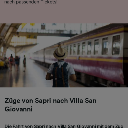
nach passenden Tickets!
Folgendes bereitzustellen:
Verwendung genauer Standortdaten.
Endgeräteeigenschaften zur Identifikation
aktiv abfragen. Speichern von oder Zugriff auf
Informationen auf einem Endgerät.
Personalisierte Werbung und Inhalte, Messung
von Werbeleistung und der Performance von
Inhalten, Zielgruppenforschung sowie
Entwicklung und Verbesserung von
Angeboten.
Liste der Partner (Lieferanten)
Züge von Sapri nach Villa San
Giovanni
Die Fahrt von Sapri nach Villa San Giovanni mit dem Zug