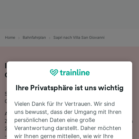
Home
Bahnfahrplan
Sapri nach Villa San Giovanni
Ihre Zugfahrt von Sapri nach Villa San
Giovanni
Ihre Privatsphäre ist uns wichtig
Sie planen eine Zugfahrt von Sapri nach Villa San
Giovanni? Starten Sie jetzt Ihre Suche!
Vielen Dank für Ihr Vertrauen. Wir sind
uns bewusst, dass der Umgang mit Ihren
Auf der 207 km langen Strecke fahren in der Regel 16
persönlichen Daten eine große
Züge, die schnellste Reisezeit beträgt dabei 2 Stunden
Verantwortung darstellt. Daher möchten
27 Minuten. Einfach zurücklehnen und stressfrei reisen
- mit den direkten Verbindungen, die auf dieser Route
wir Ihnen gerne mitteilen, wie wir Ihre