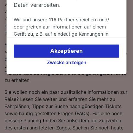
verfügbar sind, ist kein Umstieg nötig. Sie können
Daten verarbeiten.
wahlweise einen Trenitalia- oder einen Frecciarossa-
Zug nutzen, um nach Villa San Giovanni zu gelangen –
Wir und unsere
115
Partner speichern und/
beide Bahnunternehmen bringen Sie in modernen,
oder greifen auf Informationen auf einem
komfortablen Zügen in kürzester Zeit ans Ziel.
Gerät zu, z.B. auf eindeutige Kennungen in
Cookies, um personenbezogene Daten zu
Sie können beim Kauf von Zugtickets von Sapri nach
verarbeiten. Sie können Ihre Präferenzen
Akzeptieren
Villa San Giovanni sparen, wenn Sie im Voraus buchen,
akzeptieren oder verwalten, einschließlich
die Ticketpreise starten bei 14.61 CHF. Nutzen Sie
Ihres Widerspruchsrechts bei berechtigtem
Zwecke anzeigen
unseren Reiseplaner oben auf der Seite, um die
Interesse. Klicken Sie dazu bitte unten oder
Ticketpreise zu vergleichen und die günstigsten Tarife
besuchen Sie jederzeit die Seite der
zu erhalten.
Datenschutzrichtlinie. Diese Präferenzen
werden unseren Partnern signalisiert und
Sie wollen noch ein paar zusätzliche Informationen zur
haben keinen Einfluss auf Surfdaten. Ihre
Reise? Lesen Sie weiter und erfahren Sie mehr zu
Daten werden nicht für Tracking-Zwecke
Fahrplänen, Tipps zur Suche nach günstigen Tickets
verwendet, wenn Sie uns gebeten haben, Ihr
sowie häufig gestellten Fragen (FAQs). Für eine noch
Surfverhalten nicht zu verfolgen.
bessere Planung finden Sie außerdem die Zugzeiten
des ersten und letzten Zuges. Suchen Sie noch heute
Wir und unsere Partner verarbeiten Daten, um