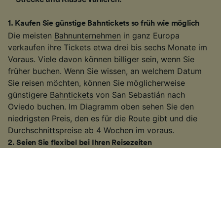
1
.
Kaufen Sie günstige Bahntickets so früh wie möglich
Die meisten
Bahnunternehmen
in ganz Europa
verkaufen ihre Tickets etwa drei bis sechs Monate im
Voraus. Viele davon können billiger sein, wenn Sie
früher buchen. Wenn Sie wissen, an welchem Datum
Sie reisen möchten, können Sie möglicherweise
günstigere
Bahntickets
von San Sebastián nach
Oviedo buchen. Im Diagramm oben sehen Sie den
niedrigsten Preis, den es für die Route gibt und die
Durchschnittspreise ab 4 Wochen im voraus.
2
.
Seien Sie flexibel bei Ihren Reisezeiten
Viele Bahnunternehmen erhöhen die Fahrpreise
während der Hauptverkehrszeiten, deswegen
versuchen Sie außerhalb dieser Zeiten zu reisen. Auf
einigen der belebteren Routen können Sie auch einen
langsameren Zug nehmen. Es kann etwas länger
dauern als bei einigen
Hochgeschwindigkeitszügen