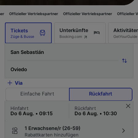
eller Vertriebspartner
Offizieller Vertriebspartner
Offizieller Vertriebspa
Unterkünfte
Aktivitäte
Tickets
Booking.com
GetYourGuide
Züge & Busse
Via
Einfache Fahrt
Rückfahrt
Hinfahrt
Rückfahrt
1 Erwachsene/r (26-59)
Rabattkarten hinzufügen