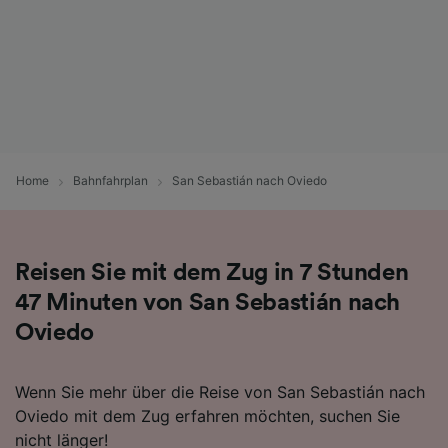
werden unseren Partnern signalisiert und
haben keinen Einfluss auf Surfdaten. Ihre
Daten werden nicht für Tracking-Zwecke
verwendet, wenn Sie uns gebeten haben, Ihr
Surfverhalten nicht zu verfolgen.
Wir und unsere Partner verarbeiten Daten, um
Folgendes bereitzustellen:
Home
Bahnfahrplan
San Sebastián nach Oviedo
Verwendung genauer Standortdaten.
Endgeräteeigenschaften zur Identifikation
aktiv abfragen. Speichern von oder Zugriff auf
Informationen auf einem Endgerät.
Personalisierte Werbung und Inhalte, Messung
Reisen Sie mit dem Zug in 7 Stunden
von Werbeleistung und der Performance von
47 Minuten von San Sebastián nach
Inhalten, Zielgruppenforschung sowie
Entwicklung und Verbesserung von
Oviedo
Angeboten.
Liste der Partner (Lieferanten)
Wenn Sie mehr über die Reise von San Sebastián nach
Oviedo mit dem Zug erfahren möchten, suchen Sie
nicht länger!