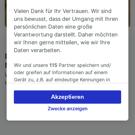
Vielen Dank für Ihr Vertrauen. Wir sind
Aktivitäten
uns bewusst, dass der Umgang mit Ihren
persönlichen Daten eine große
Verantwortung darstellt. Daher möchten
wir Ihnen gerne mitteilen, wie wir Ihre
Daten verarbeiten.
Die ehrliche Meinung von Trainline-
Wir und unsere
115
Partner speichern und/
Nutzern
oder greifen auf Informationen auf einem
Wer könnte Ihnen besseres Feedback geben als
Gerät zu, z.B. auf eindeutige Kennungen in
unsere Kunden selbst?
Cookies, um personenbezogene Daten zu
verarbeiten. Sie können Ihre Präferenzen
Akzeptieren
akzeptieren oder verwalten, einschließlich
Ihres Widerspruchsrechts bei berechtigtem
Zwecke anzeigen
Interesse. Klicken Sie dazu bitte unten oder
besuchen Sie jederzeit die Seite der
Datenschutzrichtlinie. Diese Präferenzen