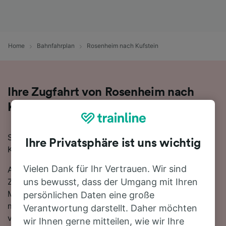
Home
Bahnfahrplan
Rosenheim nach Kufstein
Ihre Zugfahrt von Rosenheim nach
Kufstein
Sie planen eine Zugfahrt von Rosenheim nach
Ihre Privatsphäre ist uns wichtig
Kufstein? Starten Sie jetzt Ihre Suche!
Vielen Dank für Ihr Vertrauen. Wir sind
Auf der 30 km langen Strecke fahren in der Regel 33
Züge, die schnellste Reisezeit beträgt dabei 20
uns bewusst, dass der Umgang mit Ihren
Minuten. Einfach zurücklehnen und stressfrei reisen -
persönlichen Daten eine große
mit den direkten Verbindungen, die auf dieser Route
Verantwortung darstellt. Daher möchten
verfügbar sind, ist kein Umstieg nötig. Sie können
wir Ihnen gerne mitteilen, wie wir Ihre