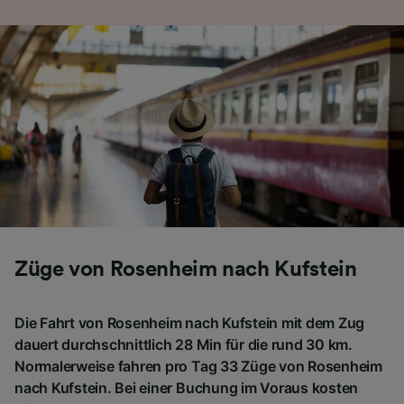
Folgendes bereitzustellen:
Verwendung genauer Standortdaten.
Endgeräteeigenschaften zur Identifikation
aktiv abfragen. Speichern von oder Zugriff auf
Informationen auf einem Endgerät.
Personalisierte Werbung und Inhalte, Messung
von Werbeleistung und der Performance von
Inhalten, Zielgruppenforschung sowie
Entwicklung und Verbesserung von
Angeboten.
Liste der Partner (Lieferanten)
Züge von Rosenheim nach Kufstein
Die Fahrt von Rosenheim nach Kufstein mit dem Zug
dauert durchschnittlich 28 Min für die rund 30 km.
Normalerweise fahren pro Tag 33 Züge von Rosenheim
nach Kufstein. Bei einer Buchung im Voraus kosten